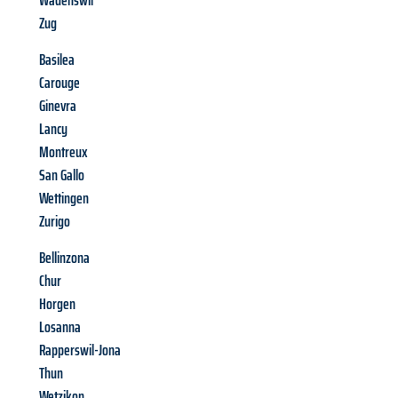
Wädenswil
Zug
Basilea
Carouge
Ginevra
Lancy
Montreux
San Gallo
Wettingen
Zurigo
Bellinzona
Chur
Horgen
Losanna
Rapperswil-Jona
Thun
Wetzikon