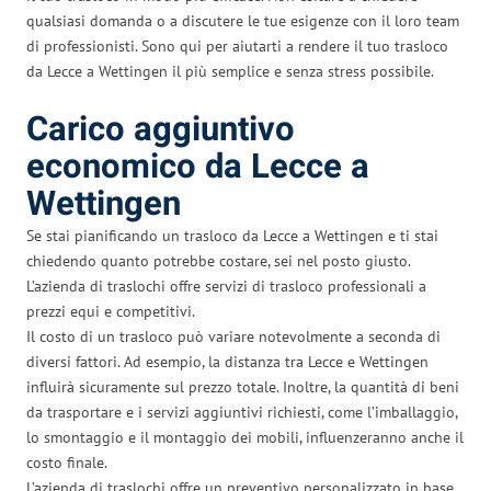
qualsiasi domanda o a discutere le tue esigenze con il loro team
di professionisti. Sono qui per aiutarti a rendere il tuo trasloco
da Lecce a Wettingen il più semplice e senza stress possibile.
Carico aggiuntivo
economico da Lecce a
Wettingen
Se stai pianificando un trasloco da Lecce a Wettingen e ti stai
chiedendo quanto potrebbe costare, sei nel posto giusto.
L’azienda di traslochi offre servizi di trasloco professionali a
prezzi equi e competitivi.
Il costo di un trasloco può variare notevolmente a seconda di
diversi fattori. Ad esempio, la distanza tra Lecce e Wettingen
influirà sicuramente sul prezzo totale. Inoltre, la quantità di beni
da trasportare e i servizi aggiuntivi richiesti, come l’imballaggio,
lo smontaggio e il montaggio dei mobili, influenzeranno anche il
costo finale.
L’azienda di traslochi offre un preventivo personalizzato in base