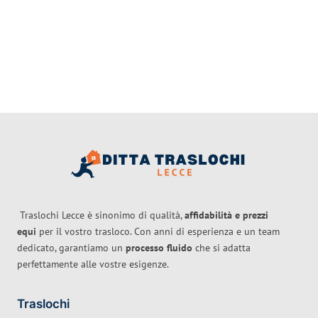
Traslochi Lecce è sinonimo di qualità,
affidabilità e prezzi
equi
per il vostro trasloco. Con anni di esperienza e un team
dedicato, garantiamo un
processo fluido
che si adatta
perfettamente alle vostre esigenze.
Traslochi