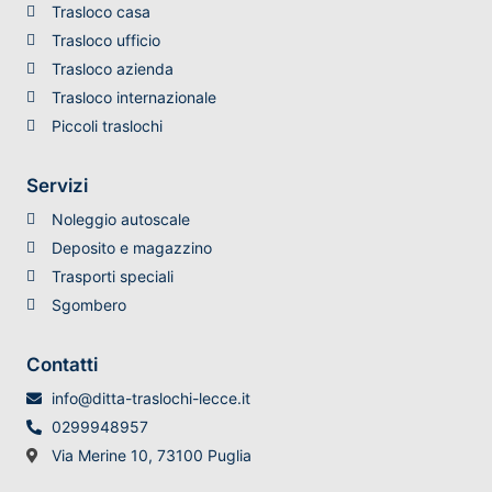
Trasloco casa
Trasloco ufficio
Trasloco azienda
Trasloco internazionale
Piccoli traslochi
Servizi
Noleggio autoscale
Deposito e magazzino
Trasporti speciali
Sgombero
Contatti
info@ditta-traslochi-lecce.it
0299948957
Via Merine 10, 73100 Puglia