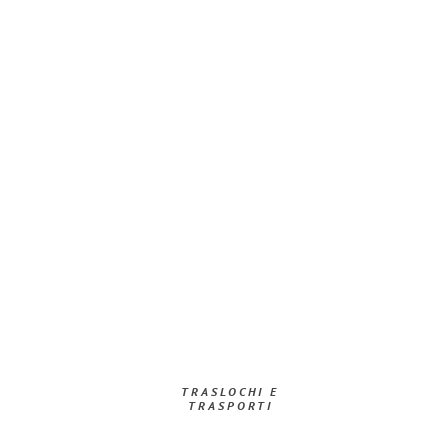
TRASLOCHI E
TRASPORTI​