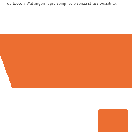
da Lecce a Wettingen il più semplice e senza stress possibile.
Traslochi Lecce in numeri: