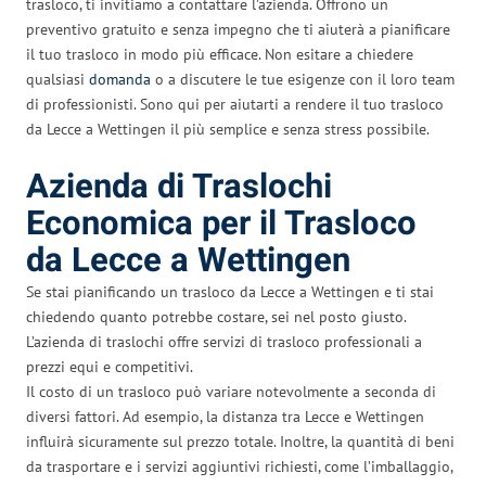
trasloco, ti invitiamo a contattare l’azienda. Offrono un
preventivo gratuito e senza impegno che ti aiuterà a pianificare
il tuo trasloco in modo più efficace. Non esitare a chiedere
qualsiasi
domanda
o a discutere le tue esigenze con il loro team
di professionisti. Sono qui per aiutarti a rendere il tuo trasloco
da Lecce a Wettingen il più semplice e senza stress possibile.
Azienda di Traslochi
Economica per il Trasloco
da Lecce a Wettingen
Se stai pianificando un trasloco da Lecce a Wettingen e ti stai
chiedendo quanto potrebbe costare, sei nel posto giusto.
L’azienda di traslochi offre servizi di trasloco professionali a
prezzi equi e competitivi.
Il costo di un trasloco può variare notevolmente a seconda di
diversi fattori. Ad esempio, la distanza tra Lecce e Wettingen
influirà sicuramente sul prezzo totale. Inoltre, la quantità di beni
da trasportare e i servizi aggiuntivi richiesti, come l’imballaggio,