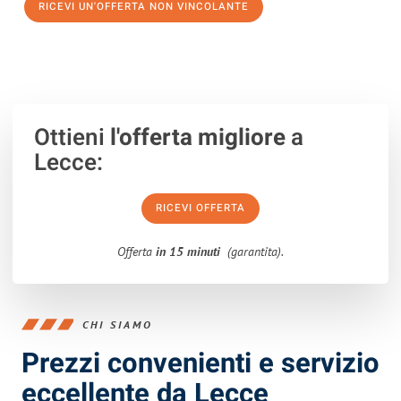
RICEVI UN'OFFERTA NON VINCOLANTE
100% non vincolante – Risposta garantita entro 15 minuti.
Ottieni
l'offerta migliore
a
Lecce:
RICEVI OFFERTA
Offerta
in 15 minuti
(garantita).
CHI SIAMO
Prezzi convenienti e servizio
eccellente da Lecce