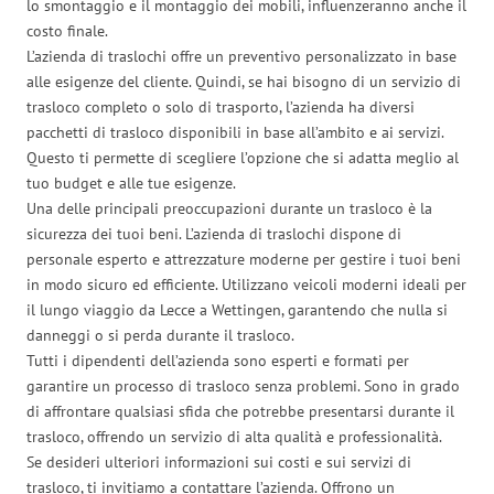
lo smontaggio e il montaggio dei mobili, influenzeranno anche il
costo finale.
L’azienda di traslochi offre un preventivo personalizzato in base
alle esigenze del cliente. Quindi, se hai bisogno di un servizio di
trasloco completo o solo di trasporto, l’azienda ha diversi
pacchetti di trasloco disponibili in base all’ambito e ai servizi.
Questo ti permette di scegliere l’opzione che si adatta meglio al
tuo budget e alle tue esigenze.
Una delle principali preoccupazioni durante un trasloco è la
sicurezza dei tuoi beni. L’azienda di traslochi dispone di
personale esperto e attrezzature moderne per gestire i tuoi beni
in modo sicuro ed efficiente. Utilizzano veicoli moderni ideali per
il lungo viaggio da Lecce a Wettingen, garantendo che nulla si
danneggi o si perda durante il trasloco.
Tutti i dipendenti dell’azienda sono esperti e formati per
garantire un processo di trasloco senza problemi. Sono in grado
di affrontare qualsiasi sfida che potrebbe presentarsi durante il
trasloco, offrendo un servizio di alta qualità e professionalità.
Se desideri ulteriori informazioni sui costi e sui servizi di
trasloco, ti invitiamo a contattare l’azienda. Offrono un