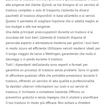
alle esigenze del cliente. Quindi, se hai bisogno di un servizio di
trasloco completo o solo di trasporto, l’azienda ha diversi
pacchetti di trasloco disponibili in base all’ambito e ai servizi.
Questo ti permette di scegliere l’opzione che si adatta meglio al
tuo budget e alle tue esigenze.
Una delle principali preoccupazioni durante un trasloco è la
sicurezza dei tuoi beni. L’azienda di traslochi dispone di
personale esperto e attrezzature moderne per gestire i tuoi beni
in modo sicuro ed efficiente. Utilizzano veicoli moderni ideali per
il lungo viaggio da Lecce a Wettingen, garantendo che nulla si
danneggi o si perda durante il trasloco.
Tutti i dipendenti dell’azienda sono esperti e formati per
garantire un processo di trasloco senza problemi. Sono in grado
di affrontare qualsiasi sfida che potrebbe presentarsi durante il
trasloco, offrendo un servizio di alta qualità e professionalità.
Se desideri ulteriori informazioni sui costi e sui servizi di
trasloco, ti invitiamo a contattare l’azienda. Offrono un
preventivo gratuito e senza impegno che ti aiuterà a pianificare
il tuo trasloco in modo più efficace. Non esitare a chiedere