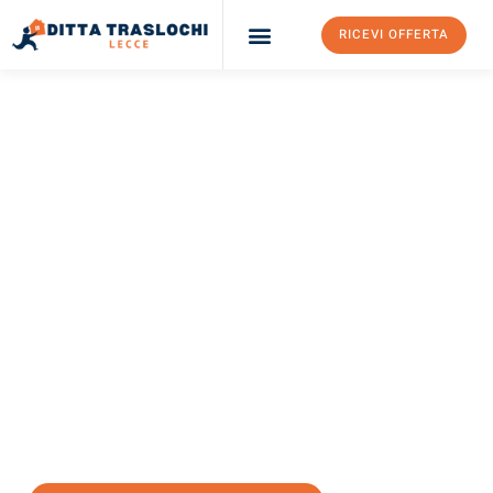
RICEVI OFFERTA
Ditta Traslochi Lecce
Servizi Traslochi Lecce
Costi e prezzi
TRASLOCHI LECCE
Traslochi Lecce
Chur
Il tuo trasloco Lecce Chur può essere così facile! Sperimenta il
nostro
servizio di prima classe
e assicurati i
migliori prezzi in
Lecce
.
Richiedo ora la tua offerta personalizzata e fai il primo passo
verso un trasloco senza stress a Chur