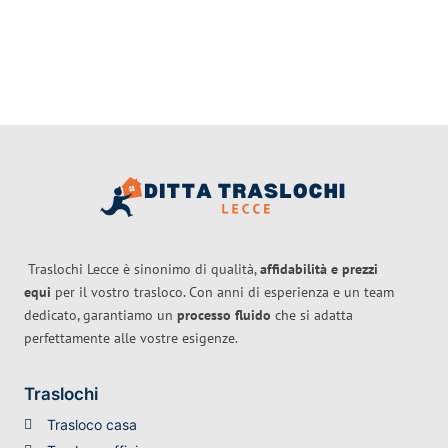
Traslochi Lecce è sinonimo di qualità,
affidabilità e prezzi
equi
per il vostro trasloco. Con anni di esperienza e un team
dedicato, garantiamo un
processo fluido
che si adatta
perfettamente alle vostre esigenze.
Traslochi
Trasloco casa