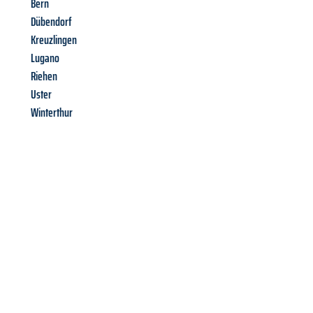
Bern
Dübendorf
Kreuzlingen
Lugano
Riehen
Uster
Winterthur
Richiedi ora la tua
offerta
al
miglior
prezzo !
Inviateci adesso la vostra richiesta non vincolante e
assicuratevi la vostra
offerta di trasloco per le vostre esigenze