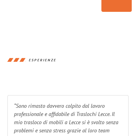
ESPERIENZE
“Sono rimasto davvero colpito dal lavoro
professionale e affidabile di Traslochi Lecce. Il
mio trasloco di mobili a Lecce si è svolto senza
problemi e senza stress grazie al loro team