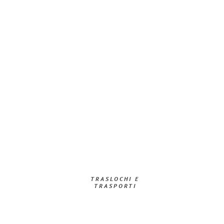
TRASLOCHI E
TRASPORTI​