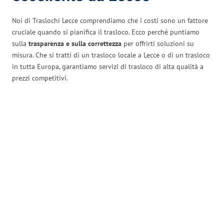
Noi di Traslochi Lecce comprendiamo che i costi sono un fattore
cruciale quando si pianifica il trasloco. Ecco perché puntiamo
sulla
trasparenza e sulla correttezza
per offrirti soluzioni su
misura. Che si tratti di un trasloco locale a Lecce o di un trasloco
in tutta Europa, garantiamo servizi di trasloco di alta qualità a
prezzi competitivi.