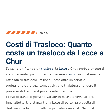
INFO
Costi di Trasloco: Quanto
costa un trasloco da Lecce a
Chur
Se stai pianificando un
trasloco
da
Lecce
a Chur, probabilmente ti
stai chiedendo quali potrebbero essere i
costi
. Fortunatamente,
l’azienda di traslochi Traslochi Lecce offre un servizio
professionale a prezzi competitivi, che ti aiuterà a rendere il
processo di trasloco il più agevole possibile.
I costi di trasloco possono variare in base a diversi fattori.
Innanzitutto, la distanza tra la Lecce di partenza e quella di
destinazione ha un impatto significativo sui costi. Nel nostro