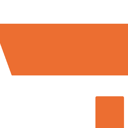
Traslochi Lecce in numeri: