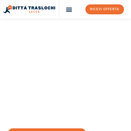
RICEVI OFFERTA
Ditta Traslochi Lecce
Servizi Traslochi Lecce
Costi e prezzi
TRASLOCHI LECCE
Traslochi Lecce
Bochum
Il tuo trasloco Lecce Bochum può essere così facile! Sperimenta
il nostro
servizio di prima classe
e assicurati i
migliori prezzi in
Lecce
.
Richiedo ora la tua offerta personalizzata e fai il primo passo
verso un trasloco senza stress a Bochum