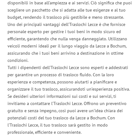
disponibili in base all’ampiezza e ai servizi. Ciò significa che puoi
scegliere un pacchetto che si adatta alle tue esigenze e al tuo
budget, rendendo il trasloco più gestibile e meno stressante.
Uno dei principali vantaggi dell’Traslochi Lecce è che fornisce
personale esperto per gestire i tuoi beni in modo sicuro ed
efficiente, garantendo che nulla venga danneggiato. Utilizzano
veicoli moderni ideali per il lungo viaggio da Lecce a Bochum,
assicurando che i tuoi beni arrivino a destinazione in ottime
condizioni.
Tutti i dipendenti dell’Traslochi Lecce sono esperti e addestrati
per garantire un processo di trasloco fluido. Con la loro
esperienza e competenza, possono aiutarti a pianificare e
organizzare il tuo trasloco, assicurandoti un’esperienza positiva.
Se desideri ulteriori informazioni sui costi e sui servizi, ti
invitiamo a contattare l’Traslochi Lecce. Offrono un preventivo
gratuito e senza impegno, così puoi avere un’idea chiara dei
potenziali costi del tuo trasloco da Lecce a Bochum. Con
l’Traslochi Lecce, il tuo trasloco sarà gestito in modo
professionale, efficiente e conveniente.