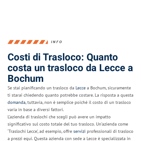
INFO
Costi di Trasloco: Quanto
costa un trasloco da Lecce a
Bochum
Se stai pianificando un trasloco da
Lecce
a Bochum, sicuramente
ti starai chiedendo quanto potrebbe costare. La risposta a questa
domanda
, tuttavia, non è semplice poiché il costo di un trasloco
varia in base a diversi fattori.
L’azienda di traslochi che scegli può avere un impatto
significativo sul costo totale del tuo trasloco. Un’azienda come
‘Traslochi Lecce’, ad esempio, offre
servizi
professionali di trasloco
a prezzi equi. Questa azienda con sede a Lecce è specializzata in