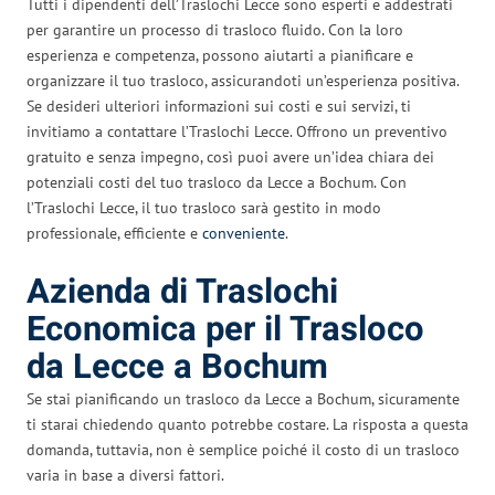
Tutti i dipendenti dell’Traslochi Lecce sono esperti e addestrati
per garantire un processo di trasloco fluido. Con la loro
esperienza e competenza, possono aiutarti a pianificare e
organizzare il tuo trasloco, assicurandoti un’esperienza positiva.
Se desideri ulteriori informazioni sui costi e sui servizi, ti
invitiamo a contattare l’Traslochi Lecce. Offrono un preventivo
gratuito e senza impegno, così puoi avere un’idea chiara dei
potenziali costi del tuo trasloco da Lecce a Bochum. Con
l’Traslochi Lecce, il tuo trasloco sarà gestito in modo
professionale, efficiente e
conveniente
.
Azienda di Traslochi
Economica per il Trasloco
da Lecce a Bochum
Se stai pianificando un trasloco da Lecce a Bochum, sicuramente
ti starai chiedendo quanto potrebbe costare. La risposta a questa
domanda, tuttavia, non è semplice poiché il costo di un trasloco
varia in base a diversi fattori.