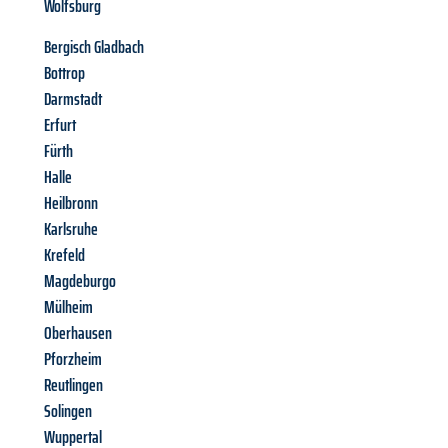
Wolfsburg
Bergisch Gladbach
Bottrop
Darmstadt
Erfurt
Fürth
Halle
Heilbronn
Karlsruhe
Krefeld
Magdeburgo
Mülheim
Oberhausen
Pforzheim
Reutlingen
Solingen
Wuppertal