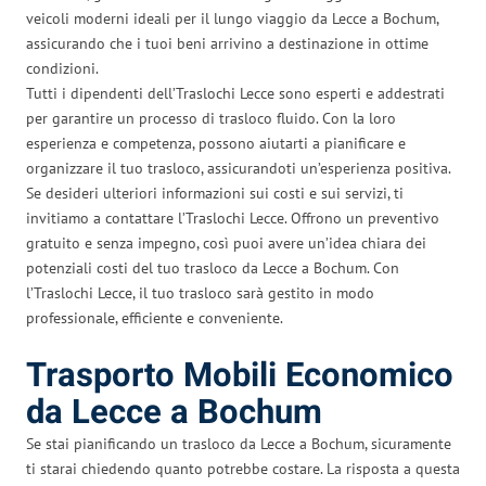
veicoli moderni ideali per il lungo viaggio da Lecce a Bochum,
assicurando che i tuoi beni arrivino a destinazione in ottime
condizioni.
Tutti i dipendenti dell’Traslochi Lecce sono esperti e addestrati
per garantire un processo di trasloco fluido. Con la loro
esperienza e competenza, possono aiutarti a pianificare e
organizzare il tuo trasloco, assicurandoti un’esperienza positiva.
Se desideri ulteriori informazioni sui costi e sui servizi, ti
invitiamo a contattare l’Traslochi Lecce. Offrono un preventivo
gratuito e senza impegno, così puoi avere un’idea chiara dei
potenziali costi del tuo trasloco da Lecce a Bochum. Con
l’Traslochi Lecce, il tuo trasloco sarà gestito in modo
professionale, efficiente e conveniente.
Trasporto Mobili Economico
da Lecce a Bochum
Se stai pianificando un trasloco da Lecce a Bochum, sicuramente
ti starai chiedendo quanto potrebbe costare. La risposta a questa