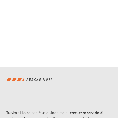
PERCHÉ NOI?
Traslochi Lecce non è solo sinonimo di
eccellente
servizio di