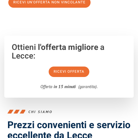
RICEVI UN'OFFERTA NON VINCOLANTE
100% non vincolante – Risposta garantita entro 15 minuti.
Ottieni
l'offerta migliore
a
Lecce:
RICEVI OFFERTA
Offerta
in 15 minuti
(garantita).
CHI SIAMO
Prezzi convenienti e servizio
eccellente da Lecce