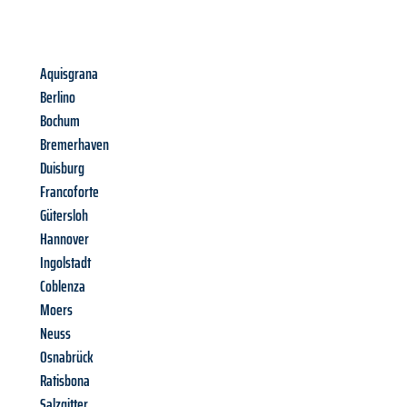
Aquisgrana
Berlino
Bochum
Bremerhaven
Duisburg
Francoforte
Gütersloh
Hannover
Ingolstadt
Coblenza
Moers
Neuss
Osnabrück
Ratisbona
Salzgitter