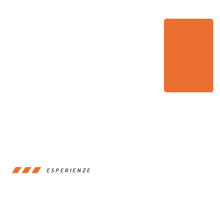
ESPERIENZE