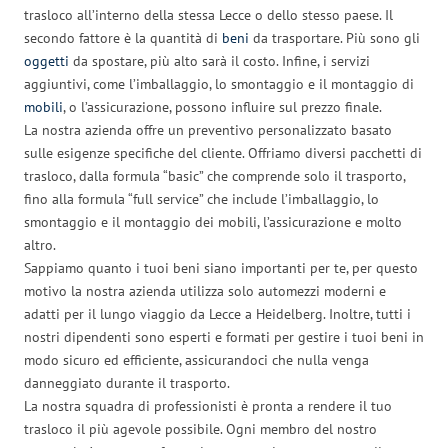
trasloco all’interno della stessa Lecce o dello stesso paese. Il
secondo fattore è la quantità di
beni
da trasportare. Più sono gli
oggetti
da spostare, più alto sarà il costo. Infine, i servizi
aggiuntivi, come l’imballaggio, lo smontaggio e il montaggio di
mobili
, o l’assicurazione, possono influire sul prezzo finale.
La nostra azienda offre un preventivo personalizzato basato
sulle esigenze specifiche del cliente. Offriamo diversi pacchetti di
trasloco, dalla formula “basic” che comprende solo il trasporto,
fino alla formula “full service” che include l’imballaggio, lo
smontaggio e il montaggio dei mobili, l’assicurazione e molto
altro.
Sappiamo quanto i tuoi beni siano importanti per te, per questo
motivo la nostra azienda utilizza solo automezzi moderni e
adatti per il lungo viaggio da Lecce a Heidelberg. Inoltre, tutti i
nostri dipendenti sono esperti e formati per gestire i tuoi beni in
modo sicuro ed efficiente, assicurandoci che nulla venga
danneggiato durante il trasporto.
La nostra squadra di professionisti è pronta a rendere il tuo
trasloco il più agevole possibile. Ogni membro del nostro