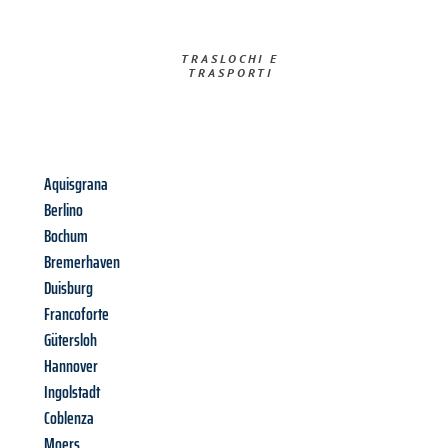
TRASLOCHI E
TRASPORTI​
Aquisgrana
Berlino
Bochum
Bremerhaven
Duisburg
Francoforte
Gütersloh
Hannover
Ingolstadt
Coblenza
Moers