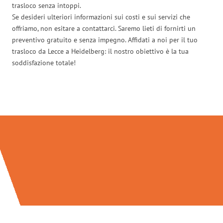
trasloco senza intoppi.
Se desideri ulteriori informazioni sui costi e sui servizi che
offriamo, non esitare a contattarci. Saremo lieti di fornirti un
preventivo gratuito e senza impegno. Affidati a noi per il tuo
trasloco da Lecce a Heidelberg: il nostro obiettivo è la tua
soddisfazione totale!
Traslochi Lecce in numeri: