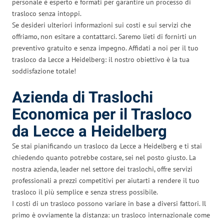
personale è esperto e formati per garantire un processo di
trasloco senza intoppi.
Se desideri ulteriori informazioni sui costi e sui servizi che
offriamo, non esitare a contattarci. Saremo lieti di fornirti un
preventivo gratuito e senza impegno. Affidati a noi per il tuo
trasloco da Lecce a Heidelberg: il nostro obiettivo è la tua
soddisfazione totale!
Azienda di Traslochi
Economica per il Trasloco
da Lecce a Heidelberg
Se stai pianificando un trasloco da Lecce a Heidelberg e ti stai
chiedendo quanto potrebbe costare, sei nel posto giusto. La
nostra azienda, leader nel settore dei traslochi, offre servizi
professionali a prezzi competitivi per aiutarti a rendere il tuo
trasloco il più semplice e senza stress possibile.
I costi di un trasloco possono variare in base a diversi fattori. Il
primo è ovviamente la distanza: un trasloco internazionale come