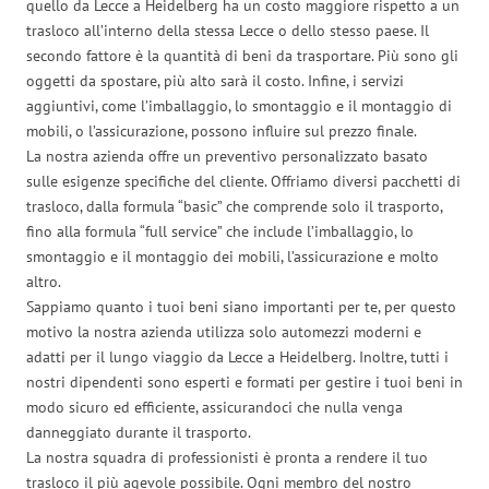
quello da Lecce a Heidelberg ha un costo maggiore rispetto a un
trasloco all’interno della stessa Lecce o dello stesso paese. Il
secondo fattore è la quantità di beni da trasportare. Più sono gli
oggetti da spostare, più alto sarà il costo. Infine, i servizi
aggiuntivi, come l’imballaggio, lo smontaggio e il montaggio di
mobili, o l’assicurazione, possono influire sul prezzo finale.
La nostra azienda offre un preventivo personalizzato basato
sulle esigenze specifiche del cliente. Offriamo diversi pacchetti di
trasloco, dalla formula “basic” che comprende solo il trasporto,
fino alla formula “full service” che include l’imballaggio, lo
smontaggio e il montaggio dei mobili, l’assicurazione e molto
altro.
Sappiamo quanto i tuoi beni siano importanti per te, per questo
motivo la nostra azienda utilizza solo automezzi moderni e
adatti per il lungo viaggio da Lecce a Heidelberg. Inoltre, tutti i
nostri dipendenti sono esperti e formati per gestire i tuoi beni in
modo sicuro ed efficiente, assicurandoci che nulla venga
danneggiato durante il trasporto.
La nostra squadra di professionisti è pronta a rendere il tuo
trasloco il più agevole possibile. Ogni membro del nostro