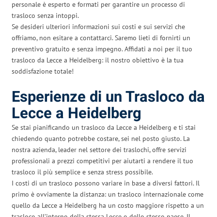
personale è esperto e formati per garantire un processo di
trasloco senza intoppi.
Se desideri ulteriori informazioni sui costi e sui servizi che
offriamo, non esitare a contattarci. Saremo lieti di fornirti un
preventivo gratuito e senza impegno. Affidati a noi per il tuo
trasloco da Lecce a Heidelberg: il nostro obiettivo è la tua
soddisfazione totale!
Esperienze di un Trasloco da
Lecce a Heidelberg
Se stai pianificando un trasloco da Lecce a Heidelberg e ti stai
chiedendo quanto potrebbe costare, sei nel posto giusto. La
nostra azienda, leader nel settore dei traslochi, offre servizi
professionali a prezzi competitivi per aiutarti a rendere il tuo
trasloco il più semplice e senza stress possibile.
I costi di un trasloco possono variare in base a diversi fattori. Il
primo è ovviamente la distanza: un trasloco internazionale come
quello da Lecce a Heidelberg ha un costo maggiore rispetto a un
trasloco all’interno della stessa Lecce o dello stesso paese. Il