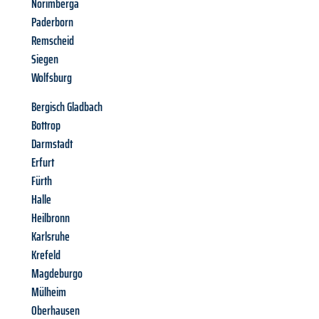
Norimberga
Paderborn
Remscheid
Siegen
Wolfsburg
Bergisch Gladbach
Bottrop
Darmstadt
Erfurt
Fürth
Halle
Heilbronn
Karlsruhe
Krefeld
Magdeburgo
Mülheim
Oberhausen