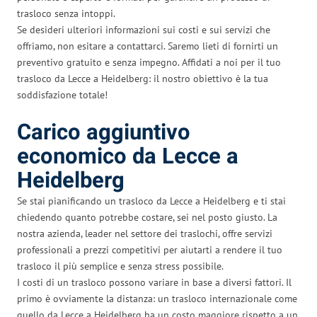
trasloco senza intoppi.
Se desideri ulteriori informazioni sui costi e sui servizi che
offriamo, non esitare a contattarci. Saremo lieti di fornirti un
preventivo gratuito e senza impegno. Affidati a noi per il tuo
trasloco da Lecce a Heidelberg: il nostro obiettivo è la tua
soddisfazione totale!
Carico aggiuntivo
economico da Lecce a
Heidelberg
Se stai pianificando un trasloco da Lecce a Heidelberg e ti stai
chiedendo quanto potrebbe costare, sei nel posto giusto. La
nostra azienda, leader nel settore dei traslochi, offre servizi
professionali a prezzi competitivi per aiutarti a rendere il tuo
trasloco il più semplice e senza stress possibile.
I costi di un trasloco possono variare in base a diversi fattori. Il
primo è ovviamente la distanza: un trasloco internazionale come
quello da Lecce a Heidelberg ha un costo maggiore rispetto a un