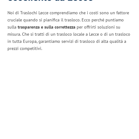
Noi di Traslochi Lecce comprendiamo che i costi sono un fattore
cruciale quando si pianifica il trasloco. Ecco perché puntiamo
sulla
trasparenza e sulla correttezza
per offrirti soluzioni su
misura. Che si tratti di un trasloco locale a Lecce o di un trasloco
in tutta Europa, garantiamo servizi di trasloco di alta qualità a
prezzi competitivi.