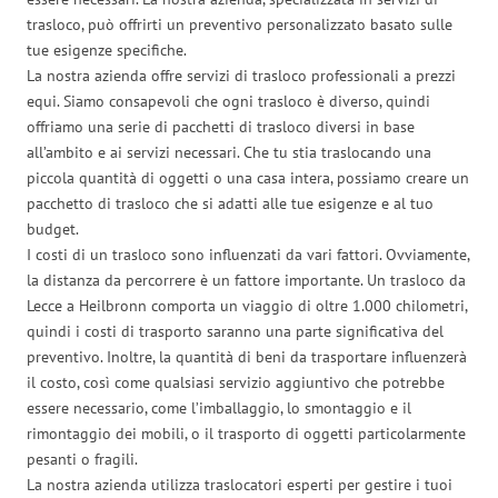
trasloco, può offrirti un preventivo personalizzato basato sulle
tue esigenze specifiche.
La nostra azienda offre servizi di trasloco professionali a prezzi
equi. Siamo consapevoli che ogni trasloco è diverso, quindi
offriamo una serie di pacchetti di trasloco diversi in base
all’ambito e ai servizi necessari. Che tu stia traslocando una
piccola quantità di oggetti o una casa intera, possiamo creare un
pacchetto di trasloco che si adatti alle tue esigenze e al tuo
budget.
I costi di un trasloco sono influenzati da vari fattori. Ovviamente,
la distanza da percorrere è un fattore importante. Un trasloco da
Lecce a Heilbronn comporta un viaggio di oltre 1.000 chilometri,
quindi i costi di trasporto saranno una parte significativa del
preventivo. Inoltre, la quantità di beni da trasportare influenzerà
il costo, così come qualsiasi servizio aggiuntivo che potrebbe
essere necessario, come l’imballaggio, lo smontaggio e il
rimontaggio dei mobili, o il trasporto di oggetti particolarmente
pesanti o fragili.
La nostra azienda utilizza traslocatori esperti per gestire i tuoi