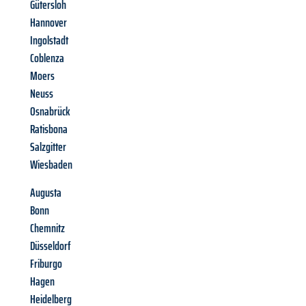
Gütersloh
Hannover
Ingolstadt
Coblenza
Moers
Neuss
Osnabrück
Ratisbona
Salzgitter
Wiesbaden
Augusta
Bonn
Chemnitz
Düsseldorf
Friburgo
Hagen
Heidelberg