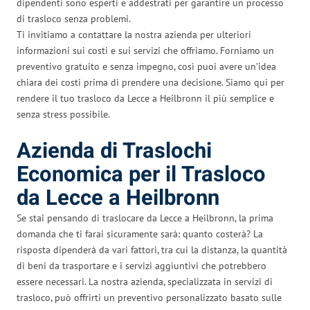
dipendenti sono esperti e addestrati per garantire un processo
di trasloco senza problemi.
Ti invitiamo a contattare la nostra azienda per ulteriori
informazioni sui costi e sui servizi che offriamo. Forniamo un
preventivo gratuito e senza impegno, così puoi avere un’idea
chiara dei costi prima di prendere una decisione. Siamo qui per
rendere il tuo trasloco da Lecce a Heilbronn il più semplice e
senza stress possibile.
Azienda di Traslochi
Economica per il Trasloco
da Lecce a Heilbronn
Se stai pensando di traslocare da Lecce a Heilbronn, la prima
domanda che ti farai sicuramente sarà: quanto costerà? La
risposta dipenderà da vari fattori, tra cui la distanza, la quantità
di beni da trasportare e i servizi aggiuntivi che potrebbero
essere necessari. La nostra azienda, specializzata in servizi di
trasloco, può offrirti un preventivo personalizzato basato sulle