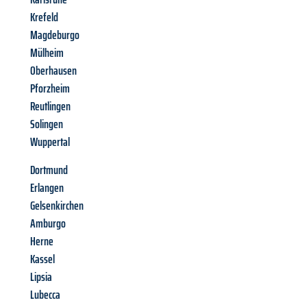
Krefeld
Magdeburgo
Mülheim
Oberhausen
Pforzheim
Reutlingen
Solingen
Wuppertal
Dortmund
Erlangen
Gelsenkirchen
Amburgo
Herne
Kassel
Lipsia
Lubecca