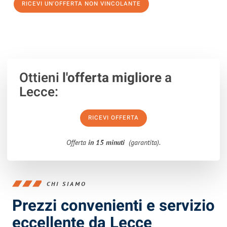
RICEVI UN'OFFERTA NON VINCOLANTE
100% non vincolante – Risposta garantita entro 15 minuti.
Ottieni
l'offerta migliore
a
Lecce:
RICEVI OFFERTA
Offerta
in 15 minuti
(garantita).
CHI SIAMO
Prezzi convenienti e servizio
eccellente da Lecce