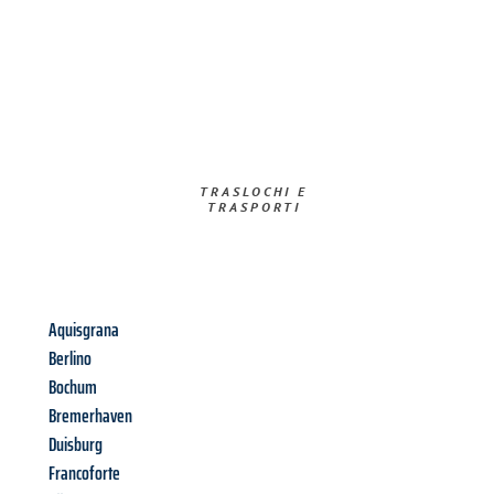
TRASLOCHI E
TRASPORTI​
Aquisgrana
Berlino
Bochum
Bremerhaven
Duisburg
Francoforte