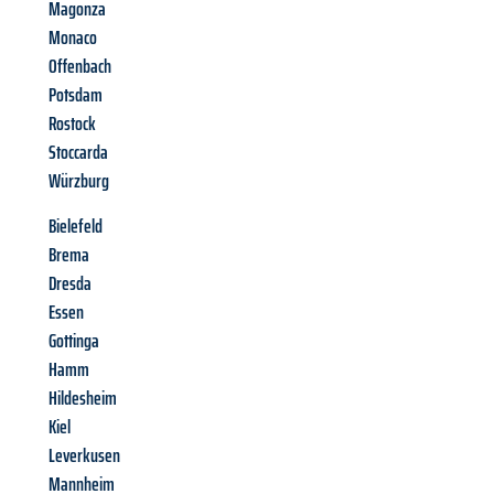
Magonza
Monaco
Offenbach
Potsdam
Rostock
Stoccarda
Würzburg
Bielefeld
Brema
Dresda
Essen
Gottinga
Hamm
Hildesheim
Kiel
Leverkusen
Mannheim