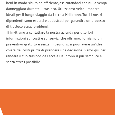
beni in modo sicuro ed efficiente, assicurandoci che nulla venga
danneggiato durante il trasloco. Utilizziamo veicoli moderni,
ideali per il lungo viaggio da Lecce a Heilbronn. Tutti i nostri
dipendenti sono esperti e addestrati per garantire un processo
di trasloco senza problemi.
Ti invitiamo a contattare la nostra azienda per ulteriori
informazioni sui costi e sui servizi che offriamo. Forniamo un
preventivo gratuito e senza impegno, così puoi avere un’idea
chiara dei costi prima di prendere una decisione. Siamo qui per
rendere il tuo trasloco da Lecce a Heilbronn il più semplice e
senza stress possibile.
Traslochi Lecce in numeri: