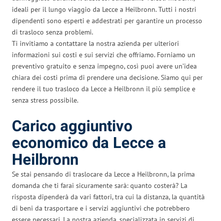
ideali per il lungo viaggio da Lecce a Heilbronn. Tutti i nostri
dipendenti sono esperti e addestrati per garantire un processo
di trasloco senza problemi.
Ti invitiamo a contattare la nostra azienda per ulteriori
informazioni sui costi e sui servizi che offriamo. Forniamo un
preventivo gratuito e senza impegno, così puoi avere un’idea
chiara dei costi prima di prendere una decisione. Siamo qui per
rendere il tuo trasloco da Lecce a Heilbronn il più semplice e
senza stress possibile.
Carico aggiuntivo
economico da Lecce a
Heilbronn
Se stai pensando di traslocare da Lecce a Heilbronn, la prima
domanda che ti farai sicuramente sarà: quanto costerà? La
risposta dipenderà da vari fattori, tra cui la distanza, la quantità
di beni da trasportare e i servizi aggiuntivi che potrebbero
essere necessari. La nostra azienda, specializzata in servizi di