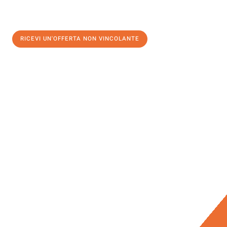
RICEVI UN'OFFERTA NON VINCOLANTE