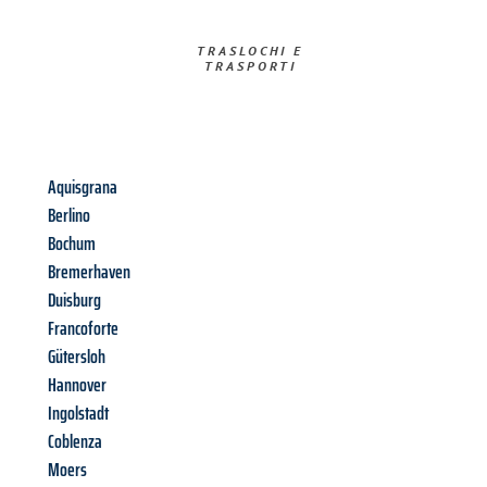
TRASLOCHI E
TRASPORTI​
Aquisgrana
Berlino
Bochum
Bremerhaven
Duisburg
Francoforte
Gütersloh
Hannover
Ingolstadt
Coblenza
Moers