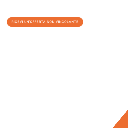
RICEVI UN'OFFERTA NON VINCOLANTE