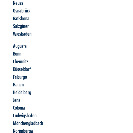
Neuss
Osnabrück
Ratisbona
Salzgitter
Wiesbaden
Augusta
Bonn
Chemnitz
Düsseldorf
Friburgo
Hagen
Heidelberg
Jena
Colonia
Ludwigshafen
Mönchengladbach
Norimberga