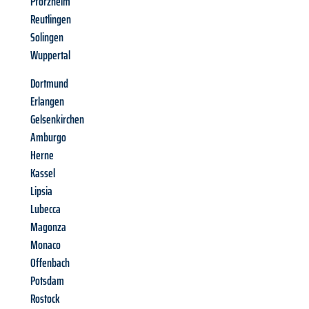
Pforzheim
Reutlingen
Solingen
Wuppertal
Dortmund
Erlangen
Gelsenkirchen
Amburgo
Herne
Kassel
Lipsia
Lubecca
Magonza
Monaco
Offenbach
Potsdam
Rostock