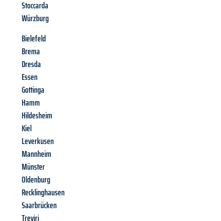
Stoccarda
Würzburg
Bielefeld
Brema
Dresda
Essen
Gottinga
Hamm
Hildesheim
Kiel
Leverkusen
Mannheim
Münster
Oldenburg
Recklinghausen
Saarbrücken
Treviri