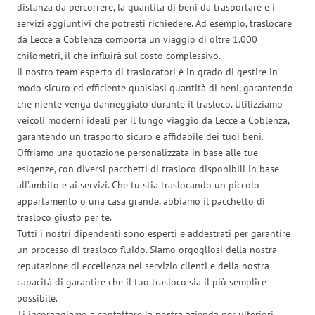
distanza da percorrere, la quantità di beni da trasportare e i
servizi aggiuntivi che potresti richiedere. Ad esempio, traslocare
da Lecce a Coblenza comporta un viaggio di oltre 1.000
chilometri, il che influirà sul costo complessivo.
Il nostro team esperto di traslocatori è in grado di gestire in
modo sicuro ed efficiente qualsiasi quantità di beni, garantendo
che niente venga danneggiato durante il trasloco. Utilizziamo
veicoli moderni ideali per il lungo viaggio da Lecce a Coblenza,
garantendo un trasporto sicuro e affidabile dei tuoi beni.
Offriamo una quotazione personalizzata in base alle tue
esigenze, con diversi pacchetti di trasloco disponibili in base
all’ambito e ai servizi. Che tu stia traslocando un piccolo
appartamento o una casa grande, abbiamo il pacchetto di
trasloco giusto per te.
Tutti i nostri dipendenti sono esperti e addestrati per garantire
un processo di trasloco fluido. Siamo orgogliosi della nostra
reputazione di eccellenza nel servizio clienti e della nostra
capacità di garantire che il tuo trasloco sia il più semplice
possibile.
Ti incoraggiamo a contattare la nostra azienda per ulteriori