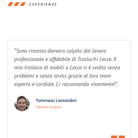
ESPERIENZE
“Sono rimasto davvero colpito dal lavoro
professionale e affidabile di Traslochi Lecce. Il
mio trasloco di mobili a Lecce si è svolto senza
problemi e senza stress grazie al loro team
esperto e cordiale. Li raccomando vivamente!”.
Tommaso Leonardini
Trasloco a Lecce