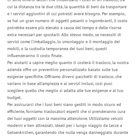
cui la distanza tra le due città, la quantità di beni da trasportare
e i servizi aggiuntivi di cui potresti avere bisogno. Per esempio,
se hai un gran numero di oggetti pesanti o ingombranti, il costo
potrebbe essere più elevato a causa del tempo e delle risorse
extra necessari per spostarli. Allo stesso modo, se necessiti di
servizi come l’imballaggio, lo smontaggio e il montaggio dei
mobili, o la custodia temporanea dei tuoi beni, questi
influenzeranno il costo finale.
Per aiutarti a capire meglio quanto ti costerà il trasloco, la nostra
azienda offre un preventivo personalizzato basato sulle tue
esigenze specifiche. Offriamo diversi pacchetti di trasloco, che
variano in base all’ampiezza e ai servizi inclusi, così puoi
scegliere quello che meglio si adatta alle tue esigenze e al tuo
budget.
Per assicurarci che i tuoi beni siano gestiti in modo sicuro ed
efficiente, forniamo traslocatori esperti che si prenderanno cura
dei tuoi oggetti con la massima attenzione. Utilizziamo veicoli
moderni e ben attrezzati, ideali per i lungo viaggio da Lecce a
Gelsenkirchen, garantendo che nulla venga danneggiato durante