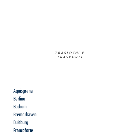
TRASLOCHI E
TRASPORTI​
Aquisgrana
Berlino
Bochum
Bremerhaven
Duisburg
Francoforte