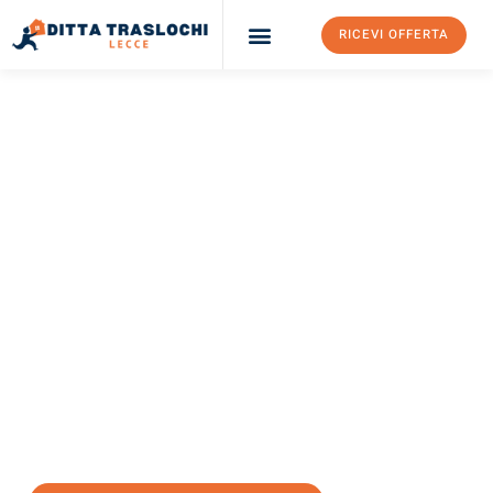
RICEVI OFFERTA
Ditta Traslochi Lecce
Servizi Traslochi Lecce
Costi e prezzi
TRASLOCHI LECCE
Traslochi Lecce
Gelsenkirchen
Il tuo trasloco Lecce Gelsenkirchen può essere così facile!
Sperimenta il nostro
servizio di prima classe
e assicurati i
migliori prezzi in Lecce
.
Richiedo ora la tua offerta personalizzata e fai il primo passo
verso un trasloco senza stress a Gelsenkirchen