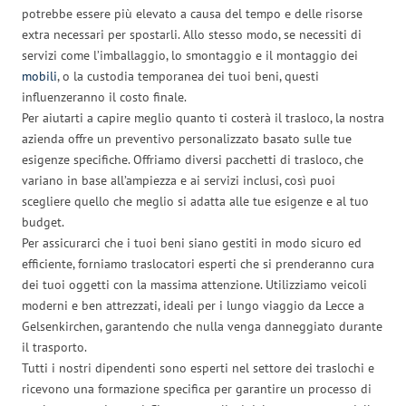
potrebbe essere più elevato a causa del tempo e delle risorse
extra necessari per spostarli. Allo stesso modo, se necessiti di
servizi come l’imballaggio, lo smontaggio e il montaggio dei
mobili
, o la custodia temporanea dei tuoi beni, questi
influenzeranno il costo finale.
Per aiutarti a capire meglio quanto ti costerà il trasloco, la nostra
azienda offre un preventivo personalizzato basato sulle tue
esigenze specifiche. Offriamo diversi pacchetti di trasloco, che
variano in base all’ampiezza e ai servizi inclusi, così puoi
scegliere quello che meglio si adatta alle tue esigenze e al tuo
budget.
Per assicurarci che i tuoi beni siano gestiti in modo sicuro ed
efficiente, forniamo traslocatori esperti che si prenderanno cura
dei tuoi oggetti con la massima attenzione. Utilizziamo veicoli
moderni e ben attrezzati, ideali per i lungo viaggio da Lecce a
Gelsenkirchen, garantendo che nulla venga danneggiato durante
il trasporto.
Tutti i nostri dipendenti sono esperti nel settore dei traslochi e
ricevono una formazione specifica per garantire un processo di