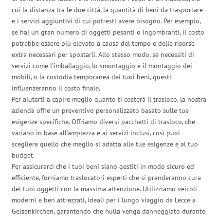
cui la distanza tra le due città, la quantità di beni da trasportare
e i servizi aggiuntivi di cui potresti avere bisogno. Per esempio,
se hai un gran numero di oggetti pesanti o ingombranti, il costo
potrebbe essere più elevato a causa del tempo e delle risorse
extra necessari per spostarli. Allo stesso modo, se necessiti di
servizi come l’imballaggio, lo smontaggio e il montaggio dei
mobili, o la custodia temporanea dei tuoi beni, questi
influenzeranno il costo finale.
Per aiutarti a capire meglio quanto ti costerà il trasloco, la nostra
azienda offre un preventivo personalizzato basato sulle tue
esigenze specifiche. Offriamo diversi pacchetti di trasloco, che
variano in base all’ampiezza e ai servizi inclusi, così puoi
scegliere quello che meglio si adatta alle tue esigenze e al tuo
budget.
Per assicurarci che i tuoi beni siano gestiti in modo sicuro ed
efficiente, forniamo traslocatori esperti che si prenderanno cura
dei tuoi oggetti con la massima attenzione. Utilizziamo veicoli
moderni e ben attrezzati, ideali per i lungo viaggio da Lecce a
Gelsenkirchen, garantendo che nulla venga danneggiato durante