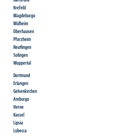
Krefeld
Magdeburgo
Mülheim
Oberhausen
Pforzheim
Reutlingen
Solingen
Wuppertal
Dortmund
Erlangen
Gelsenkirchen
Amburgo
Herne
Kassel
Lipsia
Lubecca