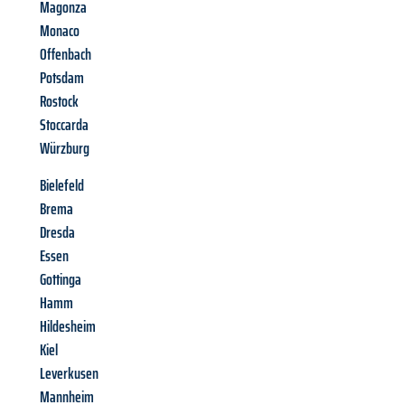
Magonza
Monaco
Offenbach
Potsdam
Rostock
Stoccarda
Würzburg
Bielefeld
Brema
Dresda
Essen
Gottinga
Hamm
Hildesheim
Kiel
Leverkusen
Mannheim