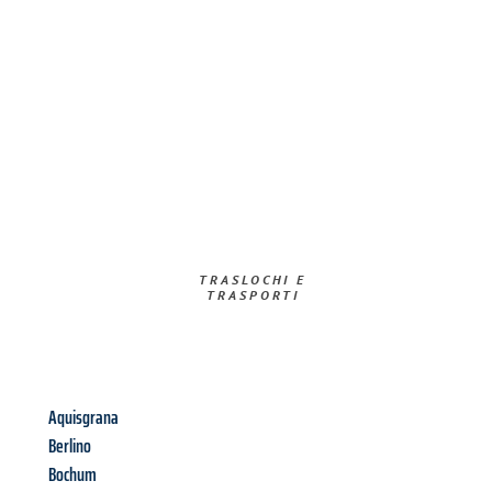
TRASLOCHI E
TRASPORTI​
Aquisgrana
Berlino
Bochum