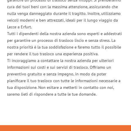
cura dei tuoi beni con la massima attenzione, assicurando che
nulla venga danneggiato durante il tragitto. Inoltre, utilizziamo
veicoli moderni e ben attrezzati, ideali per il lungo viaggio da
Lecce a Erfurt.
Tutti i dipendenti della nostra azienda sono esperti e addestrati
per garantire un processo di trasloco liscio e senza stress. La
nostra priorità è la tua soddisfazione e faremo tutto il possibile
per rendere il tuo trasloco una esperienza positiva.
Ti incoraggiamo a contattare la nostra azienda per ulteriori
informazioni sui costi e sui servizi di trasloco. Offriamo un
preventivo gratuito e senza impegno, in modo da poter
pianificare il tuo trasloco con tutte le informazioni necessarie a
tua disposizione. Non esitare a metterti in contatto con noi,
saremo lieti di rispondere a tutte le tue domande.
Traslochi Lecce in numeri: