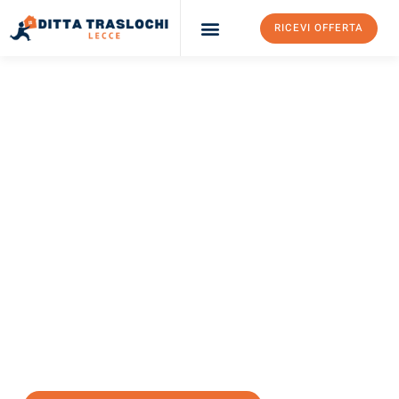
RICEVI OFFERTA
Ditta Traslochi Lecce
Servizi Traslochi Lecce
Costi e prezzi
TRASLOCHI LECCE
Traslochi Lecce
Erfurt
Il tuo trasloco Lecce Erfurt può essere così facile! Sperimenta il
nostro
servizio di prima classe
e assicurati i
migliori prezzi in
Lecce
.
Richiedo ora la tua offerta personalizzata e fai il primo passo
verso un trasloco senza stress a Erfurt