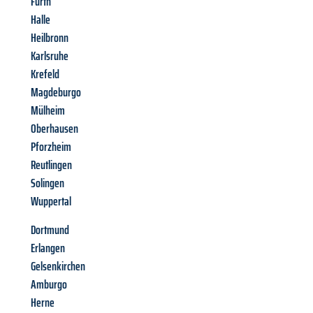
Fürth
Halle
Heilbronn
Karlsruhe
Krefeld
Magdeburgo
Mülheim
Oberhausen
Pforzheim
Reutlingen
Solingen
Wuppertal
Dortmund
Erlangen
Gelsenkirchen
Amburgo
Herne