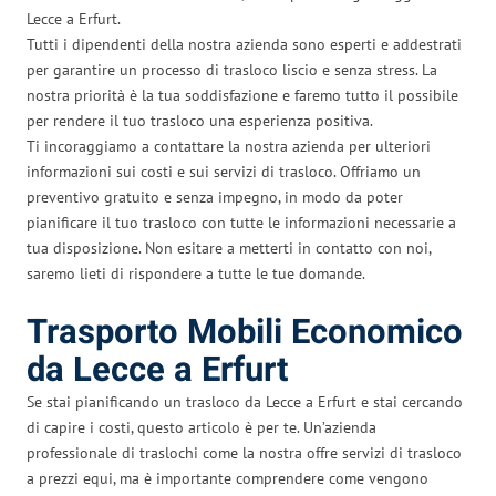
Lecce a Erfurt.
Tutti i dipendenti della nostra azienda sono esperti e addestrati
per garantire un processo di trasloco liscio e senza stress. La
nostra priorità è la tua soddisfazione e faremo tutto il possibile
per rendere il tuo trasloco una esperienza positiva.
Ti incoraggiamo a contattare la nostra azienda per ulteriori
informazioni sui costi e sui servizi di trasloco. Offriamo un
preventivo gratuito e senza impegno, in modo da poter
pianificare il tuo trasloco con tutte le informazioni necessarie a
tua disposizione. Non esitare a metterti in contatto con noi,
saremo lieti di rispondere a tutte le tue domande.
Trasporto Mobili Economico
da Lecce a Erfurt
Se stai pianificando un trasloco da Lecce a Erfurt e stai cercando
di capire i costi, questo articolo è per te. Un’azienda
professionale di traslochi come la nostra offre servizi di trasloco
a prezzi equi, ma è importante comprendere come vengono