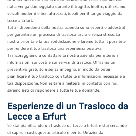
nulla venga danneggiato durante il tragitto. Inoltre, utilizziamo
veicoli moderni e ben attrezzati, ideali per il lungo viaggio da
Lecce a Erfurt.
Tutti i dipendenti della nostra azienda sono esperti e addestrati
per garantire un processo di trasloco liscio e senza stress. La
nostra priorità è la tua soddisfazione e faremo tutto il possibile
per rendere il tuo trasloco una esperienza positiva.
Ti incoraggiamo a contattare la nostra azienda per ulteriori
informazioni sui costi e sui servizi di trasloco. Offriamo un
preventivo gratuito e senza impegno, in modo da poter
pianificare il tuo trasloco con tutte le informazioni necessarie a
tua disposizione. Non esitare a metterti in contatto con noi,
saremo lieti di rispondere a tutte le tue domande.
Esperienze di un Trasloco da
Lecce a Erfurt
Se stai pianificando un trasloco da Lecce a Erfurt e stai cercando
di capire i costi, questo articolo è per te. Un’azienda