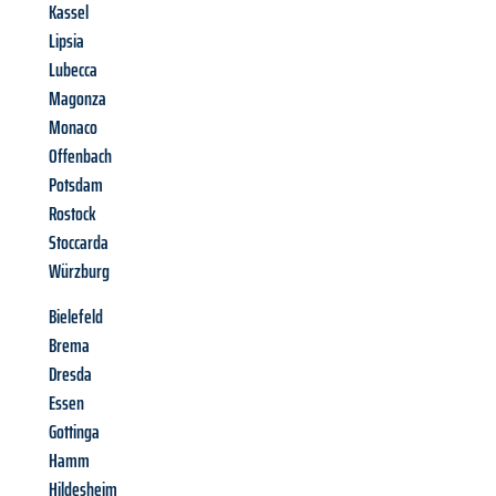
Kassel
Lipsia
Lubecca
Magonza
Monaco
Offenbach
Potsdam
Rostock
Stoccarda
Würzburg
Bielefeld
Brema
Dresda
Essen
Gottinga
Hamm
Hildesheim