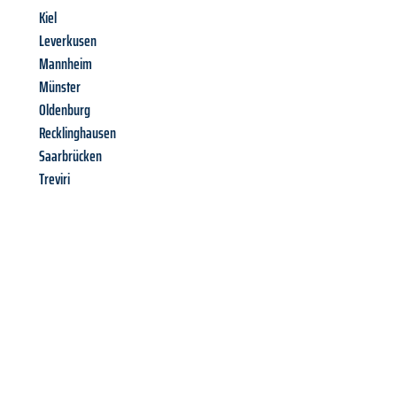
Kiel
Leverkusen
Mannheim
Münster
Oldenburg
Recklinghausen
Saarbrücken
Treviri
Richiedi ora la tua
offerta
al
miglior
prezzo !