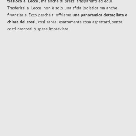
trasloco
a
Lecce
, ma anche di prezzi trasparenti ed equi.
Trasferirsi a
Lecce
non è solo una sfida logistica ma anche
finanziaria. Ecco perché ti offriamo
una panoramica dettagliata e
chiara dei costi,
così saprai esattamente cosa aspettarti, senza
costi nascosti o spese impreviste.