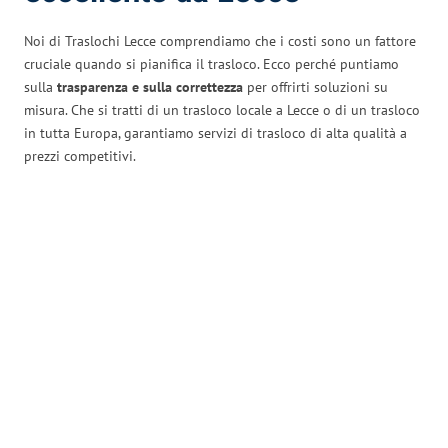
Noi di Traslochi Lecce comprendiamo che i costi sono un fattore
cruciale quando si pianifica il trasloco. Ecco perché puntiamo
sulla
trasparenza e sulla correttezza
per offrirti soluzioni su
misura. Che si tratti di un trasloco locale a Lecce o di un trasloco
in tutta Europa, garantiamo servizi di trasloco di alta qualità a
prezzi competitivi.