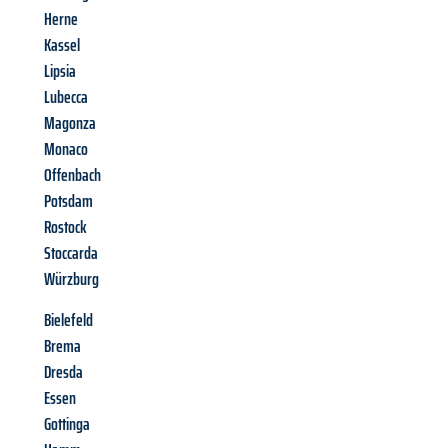
Herne
Kassel
Lipsia
Lubecca
Magonza
Monaco
Offenbach
Potsdam
Rostock
Stoccarda
Würzburg
Bielefeld
Brema
Dresda
Essen
Gottinga