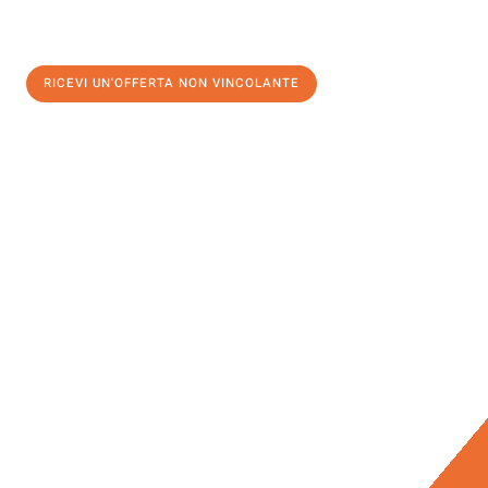
RICEVI UN'OFFERTA NON VINCOLANTE