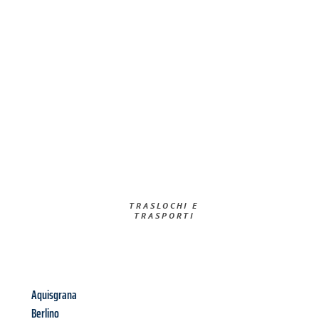
TRASLOCHI E
TRASPORTI​
Aquisgrana
Berlino