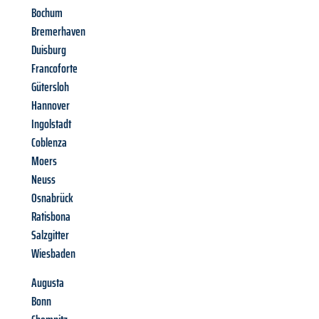
Bochum
Bremerhaven
Duisburg
Francoforte
Gütersloh
Hannover
Ingolstadt
Coblenza
Moers
Neuss
Osnabrück
Ratisbona
Salzgitter
Wiesbaden
Augusta
Bonn