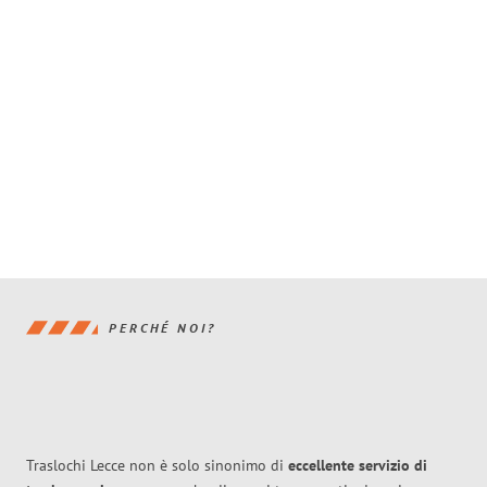
PERCHÉ NOI?
Traslochi Lecce non è solo sinonimo di
eccellente
servizio di