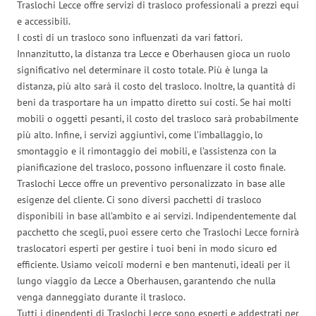
Traslochi Lecce offre servizi di trasloco professionali a prezzi equi
e accessibili.
I costi di un trasloco sono influenzati da vari fattori.
Innanzitutto, la distanza tra Lecce e Oberhausen gioca un ruolo
significativo nel determinare il costo totale. Più è lunga la
distanza, più alto sarà il costo del trasloco. Inoltre, la quantità di
beni da trasportare ha un impatto diretto sui costi. Se hai molti
mobili o oggetti pesanti, il costo del trasloco sarà probabilmente
più alto. Infine, i servizi aggiuntivi, come l’imballaggio, lo
smontaggio e il rimontaggio dei mobili, e l’assistenza con la
pianificazione del trasloco, possono influenzare il costo finale.
Traslochi Lecce offre un preventivo personalizzato in base alle
esigenze del cliente. Ci sono diversi pacchetti di trasloco
disponibili in base all’ambito e ai servizi. Indipendentemente dal
pacchetto che scegli, puoi essere certo che Traslochi Lecce fornirà
traslocatori esperti per gestire i tuoi beni in modo sicuro ed
efficiente. Usiamo veicoli moderni e ben mantenuti, ideali per il
lungo viaggio da Lecce a Oberhausen, garantendo che nulla
venga danneggiato durante il trasloco.
Tutti i dipendenti di Traslochi Lecce sono esperti e addestrati per