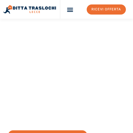
RICEVI OFFERTA
Ditta Traslochi Lecce
Servizi Traslochi Lecce
Costi e prezzi
TRASLOCHI LECCE
Traslochi Lecce
Oberhausen
Il tuo trasloco Lecce Oberhausen può essere così facile!
Sperimenta il nostro
servizio di prima classe
e assicurati i
migliori prezzi in Lecce
.
Richiedo ora la tua offerta personalizzata e fai il primo passo
verso un trasloco senza stress a Oberhausen