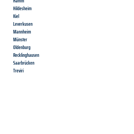
Hamm
Hildesheim
Kiel
Leverkusen
Mannheim
Münster
Oldenburg
Recklinghausen
Saarbrücken
Treviri
Richiedi ora la tua
offerta
al
miglior