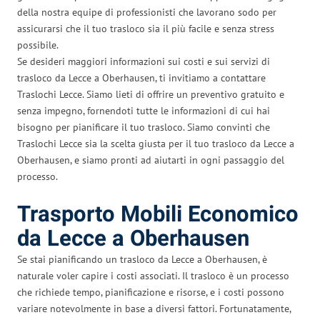
della nostra equipe di professionisti che lavorano sodo per
assicurarsi che il tuo trasloco sia il più facile e senza stress
possibile.
Se desideri maggiori informazioni sui costi e sui servizi di
trasloco da Lecce a Oberhausen, ti invitiamo a contattare
Traslochi Lecce. Siamo lieti di offrire un preventivo gratuito e
senza impegno, fornendoti tutte le informazioni di cui hai
bisogno per pianificare il tuo trasloco. Siamo convinti che
Traslochi Lecce sia la scelta giusta per il tuo trasloco da Lecce a
Oberhausen, e siamo pronti ad aiutarti in ogni passaggio del
processo.
Trasporto Mobili Economico
da Lecce a Oberhausen
Se stai pianificando un trasloco da Lecce a Oberhausen, è
naturale voler capire i costi associati. Il trasloco è un processo
che richiede tempo, pianificazione e risorse, e i costi possono
variare notevolmente in base a diversi fattori. Fortunatamente,