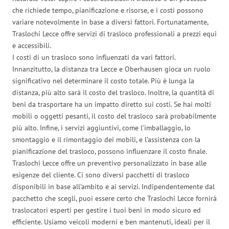
che richiede tempo, pianificazione e risorse, e i costi possono
variare notevolmente in base a diversi fattori. Fortunatamente,
Traslochi Lecce offre servizi di trasloco professionali a prezzi equi
e accessibili.
I costi di un trasloco sono influenzati da vari fattori.
Innanzitutto, la distanza tra Lecce e Oberhausen gioca un ruolo
significativo nel determinare il costo totale. Più è lunga la
distanza, più alto sarà il costo del trasloco. Inoltre, la quantità di
beni da trasportare ha un impatto diretto sui costi. Se hai molti
mobili o oggetti pesanti, il costo del trasloco sarà probabilmente
più alto. Infine, i servizi aggiuntivi, come l’imballaggio, lo
smontaggio e il rimontaggio dei mobili, e l’assistenza con la
pianificazione del trasloco, possono influenzare il costo finale.
Traslochi Lecce offre un preventivo personalizzato in base alle
esigenze del cliente. Ci sono diversi pacchetti di trasloco
disponibili in base all’ambito e ai servizi. Indipendentemente dal
pacchetto che scegli, puoi essere certo che Traslochi Lecce fornirà
traslocatori esperti per gestire i tuoi beni in modo sicuro ed
efficiente. Usiamo veicoli moderni e ben mantenuti, ideali per il