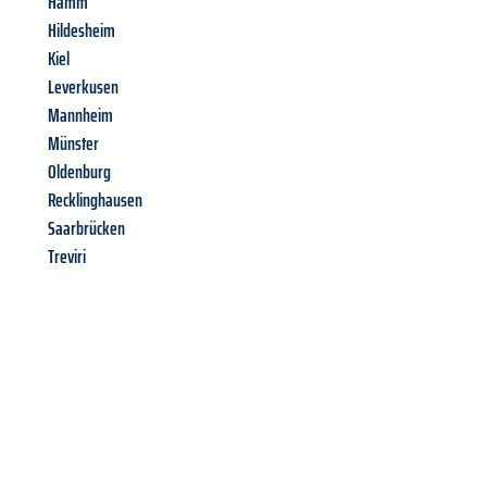
Hamm
Hildesheim
Kiel
Leverkusen
Mannheim
Münster
Oldenburg
Recklinghausen
Saarbrücken
Treviri
Richiedi ora la tua
offerta
al
miglior