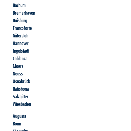
Bochum
Bremerhaven
Duisburg
Francoforte
Gütersloh
Hannover
Ingolstadt
Coblenza
Moers
Neuss
Osnabrück
Ratisbona
Salzgitter
Wiesbaden
Augusta
Bonn