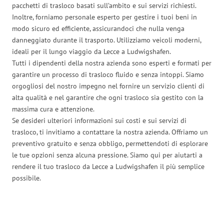
pacchetti di trasloco basati sull’ambito e sui servizi richiesti.
Inoltre, forniamo personale esperto per gestire i tuoi beni in
modo sicuro ed efficiente, assicurandoci che nulla venga
danneggiato durante il trasporto. Utilizziamo veicoli moderni,
ideali per il lungo viaggio da Lecce a Ludwigshafen.
Tutti i dipendenti della nostra azienda sono esperti e formati per
garantire un processo di trasloco fluido e senza intoppi. Siamo
orgogliosi del nostro impegno nel fornire un servizio clienti di
alta qualità e nel garantire che ogni trasloco sia gestito con la
massima cura e attenzione.
Se desideri ulteriori informazioni sui costi e sui servizi di
trasloco, ti invitiamo a contattare la nostra azienda. Offriamo un
preventivo gratuito e senza obbligo, permettendoti di esplorare
le tue opzioni senza alcuna pressione. Siamo qui per aiutarti a
rendere il tuo trasloco da Lecce a Ludwigshafen il più semplice
possibile.
Traslochi Lecce in numeri: