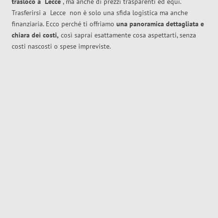
trasloco
a
Lecce
, ma anche di prezzi trasparenti ed equi.
Trasferirsi a
Lecce
non è solo una sfida logistica ma anche
finanziaria. Ecco perché ti offriamo
una panoramica dettagliata e
chiara dei costi,
così saprai esattamente cosa aspettarti, senza
costi nascosti o spese impreviste.