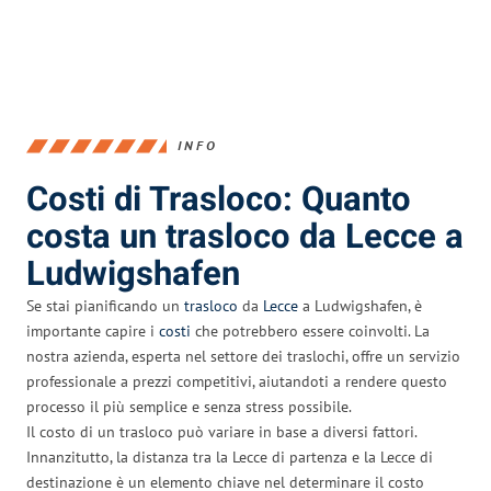
INFO
Costi di Trasloco: Quanto
costa un trasloco da Lecce a
Ludwigshafen
Se stai pianificando un
trasloco
da
Lecce
a Ludwigshafen, è
importante capire i
costi
che potrebbero essere coinvolti. La
nostra azienda, esperta nel settore dei traslochi, offre un servizio
professionale a prezzi competitivi, aiutandoti a rendere questo
processo il più semplice e senza stress possibile.
Il costo di un trasloco può variare in base a diversi fattori.
Innanzitutto, la distanza tra la Lecce di partenza e la Lecce di
destinazione è un elemento chiave nel determinare il costo