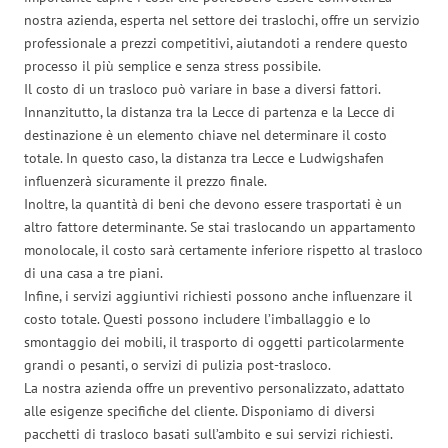
nostra azienda, esperta nel settore dei traslochi, offre un servizio
professionale a prezzi competitivi, aiutandoti a rendere questo
processo il più semplice e senza stress possibile.
Il costo di un trasloco può variare in base a diversi fattori.
Innanzitutto, la distanza tra la Lecce di partenza e la Lecce di
destinazione è un elemento chiave nel determinare il costo
totale. In questo caso, la distanza tra Lecce e Ludwigshafen
influenzerà sicuramente il prezzo finale.
Inoltre, la quantità di beni che devono essere trasportati è un
altro fattore determinante. Se stai traslocando un appartamento
monolocale, il costo sarà certamente inferiore rispetto al trasloco
di una casa a tre piani.
Infine, i servizi aggiuntivi richiesti possono anche influenzare il
costo totale. Questi possono includere l’imballaggio e lo
smontaggio dei mobili, il trasporto di oggetti particolarmente
grandi o pesanti, o servizi di pulizia post-trasloco.
La nostra azienda offre un preventivo personalizzato, adattato
alle esigenze specifiche del cliente. Disponiamo di diversi
pacchetti di trasloco basati sull’ambito e sui servizi richiesti.