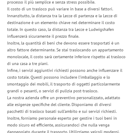
processo il più semplice e senza stress possibile.
Il costo di un trasloco può variare in base a diversi fattori.
Innanzitutto, la distanza tra la Lecce di partenza e la Lecce di
destinazione è un elemento chiave nel determinare il costo
totale. In questo caso, la distanza tra Lecce e Ludwigshafen
influenzerà sicuramente il prezzo finale.
Inoltre, la quantità di beni che devono essere trasportati è un
altro fattore determinante. Se stai traslocando un appartamento
monolocale, il costo sarà certamente inferiore rispetto al trasloco
di una casa a tre piani.
Infine, i servizi aggiuntivi richiesti possono anche influenzare il
costo totale. Questi possono includere l’imballaggio e lo
smontaggio dei mobili, il trasporto di oggetti particolarmente
grandi o pesanti, o servizi di pulizia post-trasloco.
La nostra azienda offre un preventivo personalizzato, adattato
alle esigenze specifiche del cliente. Disponiamo di diversi
pacchetti di trasloco basati sull’ambito e sui servizi richiesti.
Inoltre, forniamo personale esperto per gestire i tuoi beni in
modo sicuro ed efficiente, assicurandoci che nulla venga
danneggiato durante il trasporto. Utilizziamo veicoli moderni,