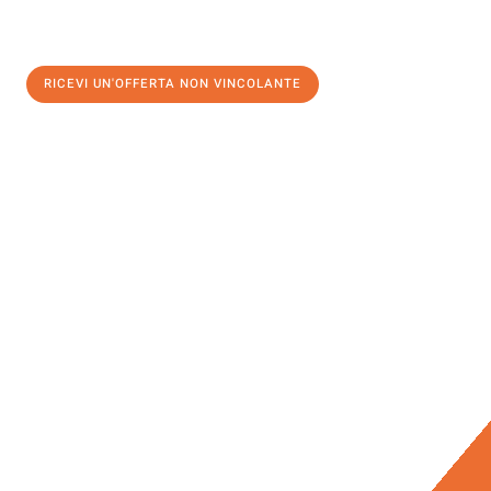
RICEVI UN'OFFERTA NON VINCOLANTE