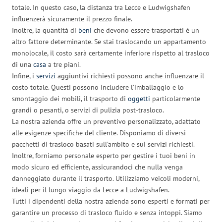
totale. In questo caso, la distanza tra Lecce e Ludwigshafen
influenzerà sicuramente il prezzo finale.
Inoltre, la quantità di
beni
che devono essere trasportati è un
altro fattore determinante. Se stai traslocando un appartamento
monolocale, il costo sarà certamente inferiore rispetto al trasloco
di una
casa
a tre piani.
Infine, i
servizi
aggiuntivi richiesti possono anche influenzare il
costo totale. Questi possono includere l’imballaggio e lo
smontaggio dei mobili, il trasporto di
oggetti
particolarmente
grandi o pesanti, o servizi di pulizia post-trasloco.
La nostra azienda offre un preventivo personalizzato, adattato
alle esigenze specifiche del cliente. Disponiamo di diversi
pacchetti di trasloco basati sull’ambito e sui servizi richiesti.
Inoltre, forniamo personale esperto per gestire i tuoi beni in
modo sicuro ed efficiente, assicurandoci che nulla venga
danneggiato durante il trasporto. Utilizziamo veicoli moderni,
ideali per il lungo viaggio da Lecce a Ludwigshafen.
Tutti i dipendenti della nostra azienda sono esperti e formati per
garantire un processo di trasloco fluido e senza intoppi. Siamo