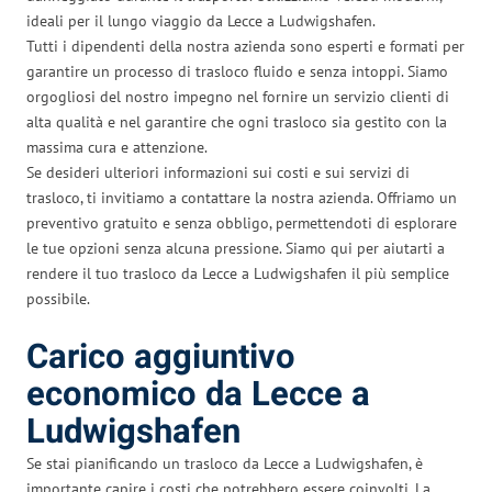
ideali per il lungo viaggio da Lecce a Ludwigshafen.
Tutti i dipendenti della nostra azienda sono esperti e formati per
garantire un processo di trasloco fluido e senza intoppi. Siamo
orgogliosi del nostro impegno nel fornire un servizio clienti di
alta qualità e nel garantire che ogni trasloco sia gestito con la
massima cura e attenzione.
Se desideri ulteriori informazioni sui costi e sui servizi di
trasloco, ti invitiamo a contattare la nostra azienda. Offriamo un
preventivo gratuito e senza obbligo, permettendoti di esplorare
le tue opzioni senza alcuna pressione. Siamo qui per aiutarti a
rendere il tuo trasloco da Lecce a Ludwigshafen il più semplice
possibile.
Carico aggiuntivo
economico da Lecce a
Ludwigshafen
Se stai pianificando un trasloco da Lecce a Ludwigshafen, è
importante capire i costi che potrebbero essere coinvolti. La