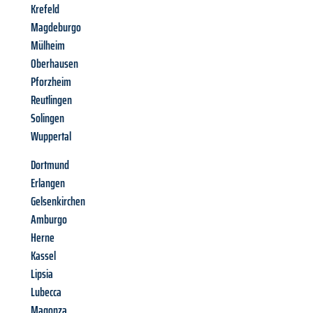
Krefeld
Magdeburgo
Mülheim
Oberhausen
Pforzheim
Reutlingen
Solingen
Wuppertal
Dortmund
Erlangen
Gelsenkirchen
Amburgo
Herne
Kassel
Lipsia
Lubecca
Magonza