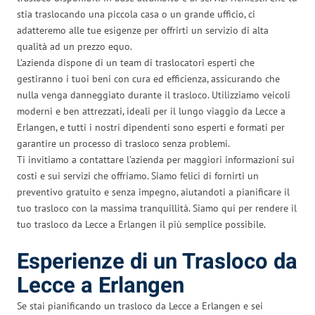
stia traslocando una piccola casa o un grande ufficio, ci
adatteremo alle tue esigenze per offrirti un servizio di alta
qualità ad un prezzo equo.
L’azienda dispone di un team di traslocatori esperti che
gestiranno i tuoi beni con cura ed efficienza, assicurando che
nulla venga danneggiato durante il trasloco. Utilizziamo veicoli
moderni e ben attrezzati, ideali per il lungo viaggio da Lecce a
Erlangen, e tutti i nostri dipendenti sono esperti e formati per
garantire un processo di trasloco senza problemi.
Ti invitiamo a contattare l’azienda per maggiori informazioni sui
costi e sui servizi che offriamo. Siamo felici di fornirti un
preventivo gratuito e senza impegno, aiutandoti a pianificare il
tuo trasloco con la massima tranquillità. Siamo qui per rendere il
tuo trasloco da Lecce a Erlangen il più semplice possibile.
Esperienze di un Trasloco da
Lecce a Erlangen
Se stai pianificando un trasloco da Lecce a Erlangen e sei