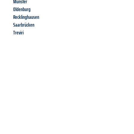
Münster
Oldenburg
Recklinghausen
Saarbrücken
Treviri
Richiedi ora la tua
offerta
al
miglior
prezzo !
Inviateci adesso la vostra richiesta non vincolante e
assicuratevi la vostra
offerta di trasloco per le vostre esigenze
a Lecce
al miglior prezzo! Approfitta dell’occasione per
un
trasloco senza stress
e con il massimo comfort: