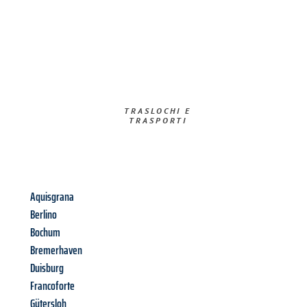
TRASLOCHI E
TRASPORTI​
Aquisgrana
Berlino
Bochum
Bremerhaven
Duisburg
Francoforte
Gütersloh