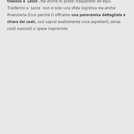
trasloco
a
Lecce
, ma anche di prezzi trasparenti ed equi.
Trasferirsi a
Lecce
non è solo una sfida logistica ma anche
finanziaria. Ecco perché ti offriamo
una panoramica dettagliata e
chiara dei costi,
così saprai esattamente cosa aspettarti, senza
costi nascosti o spese impreviste.