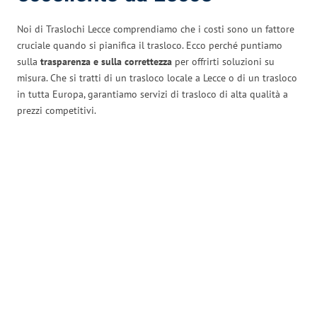
Noi di Traslochi Lecce comprendiamo che i costi sono un fattore
cruciale quando si pianifica il trasloco. Ecco perché puntiamo
sulla
trasparenza e sulla correttezza
per offrirti soluzioni su
misura. Che si tratti di un trasloco locale a Lecce o di un trasloco
in tutta Europa, garantiamo servizi di trasloco di alta qualità a
prezzi competitivi.