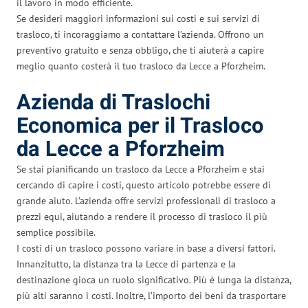
il lavoro in modo efficiente.
Se desideri maggiori informazioni sui costi e sui servizi di
trasloco, ti incoraggiamo a contattare l’azienda. Offrono un
preventivo gratuito e senza obbligo, che ti aiuterà a capire
meglio quanto costerà il tuo trasloco da Lecce a Pforzheim.
Azienda di Traslochi
Economica per il Trasloco
da Lecce a Pforzheim
Se stai pianificando un trasloco da Lecce a Pforzheim e stai
cercando di capire i costi, questo articolo potrebbe essere di
grande aiuto. L’azienda offre servizi professionali di trasloco a
prezzi equi, aiutando a rendere il processo di trasloco il più
semplice possibile.
I costi di un trasloco possono variare in base a diversi fattori.
Innanzitutto, la distanza tra la Lecce di partenza e la
destinazione gioca un ruolo significativo. Più è lunga la distanza,
più alti saranno i costi. Inoltre, l’importo dei beni da trasportare