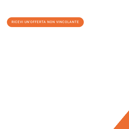
RICEVI UN'OFFERTA NON VINCOLANTE