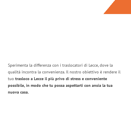
Sperimenta la differenza con i traslocatori di Lecce, dove la
qualità incontra la convenienza. Il nostro obiettivo è rendere il
tuo
trasloco a Lecce il più privo di stress e conveniente
possibile, in modo che tu possa aspettarti con ansia la tua
nuova casa.