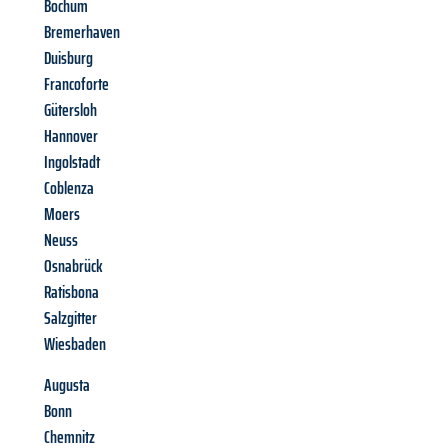
Bochum
Bremerhaven
Duisburg
Francoforte
Gütersloh
Hannover
Ingolstadt
Coblenza
Moers
Neuss
Osnabrück
Ratisbona
Salzgitter
Wiesbaden
Augusta
Bonn
Chemnitz