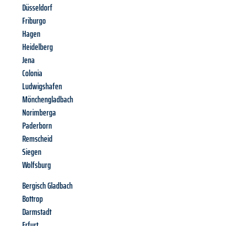
Düsseldorf
Friburgo
Hagen
Heidelberg
Jena
Colonia
Ludwigshafen
Mönchengladbach
Norimberga
Paderborn
Remscheid
Siegen
Wolfsburg
Bergisch Gladbach
Bottrop
Darmstadt
Erfurt