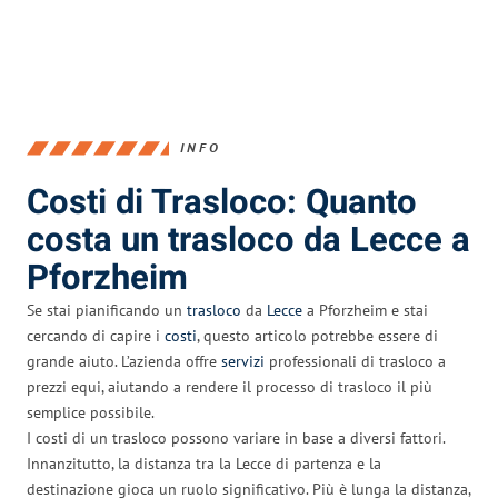
INFO
Costi di Trasloco: Quanto
costa un trasloco da Lecce a
Pforzheim
Se stai pianificando un
trasloco
da
Lecce
a Pforzheim e stai
cercando di capire i
costi
, questo articolo potrebbe essere di
grande aiuto. L’azienda offre
servizi
professionali di trasloco a
prezzi equi, aiutando a rendere il processo di trasloco il più
semplice possibile.
I costi di un trasloco possono variare in base a diversi fattori.
Innanzitutto, la distanza tra la Lecce di partenza e la
destinazione gioca un ruolo significativo. Più è lunga la distanza,