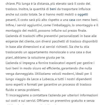
chiave. Più lunga è la distanza, più elevato sarà il costo del
trasloco. Inoltre, la quantità di
beni
da trasportare influisce
anche sul costo totale. Se si hanno molti mobili o
oggetti
pesanti, il costo sarà più alto rispetto a una
casa
con meno beni.
Infine, i servizi aggiuntivi, come l’imballaggio, lo smontaggio e il
montaggio dei mobili, possono influire sul prezzo finale.
L’azienda di traslochi offre preventivi personalizzati in base alle
esigenze del cliente, con diversi pacchetti di trasloco disponibili
in base alle dimensioni e ai servizi richiesti. Sia che tu stia
traslocando un appartamento monolocale o una casa a due
piani, abbiamo la soluzione giusta per te.
L’azienda si impegna a fornire traslocatori esperti per gestire i
tuoi beni in modo sicuro ed efficiente, garantendo che nulla
venga danneggiato. Utilizziamo veicoli moderni, ideali per il
lungo viaggio da Lecce a Lubecca, e tutti i nostri dipendenti
sono esperti e formati per garantire un processo di trasloco
fluido e senza problemi.
Ti incoraggiamo a contattare l’azienda per ulteriori informazioni
sui costi e sui servizi. Offriamo un preventivo gratuito e senza