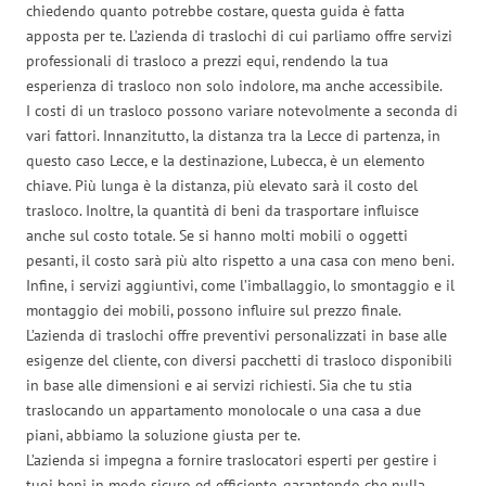
chiedendo quanto potrebbe costare, questa guida è fatta
apposta per te. L’azienda di traslochi di cui parliamo offre servizi
professionali di trasloco a prezzi equi, rendendo la tua
esperienza di trasloco non solo indolore, ma anche accessibile.
I costi di un trasloco possono variare notevolmente a seconda di
vari fattori. Innanzitutto, la distanza tra la Lecce di partenza, in
questo caso Lecce, e la destinazione, Lubecca, è un elemento
chiave. Più lunga è la distanza, più elevato sarà il costo del
trasloco. Inoltre, la quantità di beni da trasportare influisce
anche sul costo totale. Se si hanno molti mobili o oggetti
pesanti, il costo sarà più alto rispetto a una casa con meno beni.
Infine, i servizi aggiuntivi, come l’imballaggio, lo smontaggio e il
montaggio dei mobili, possono influire sul prezzo finale.
L’azienda di traslochi offre preventivi personalizzati in base alle
esigenze del cliente, con diversi pacchetti di trasloco disponibili
in base alle dimensioni e ai servizi richiesti. Sia che tu stia
traslocando un appartamento monolocale o una casa a due
piani, abbiamo la soluzione giusta per te.
L’azienda si impegna a fornire traslocatori esperti per gestire i
tuoi beni in modo sicuro ed efficiente, garantendo che nulla