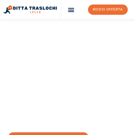
RICEVI OFFERTA
Ditta Traslochi Lecce
Servizi Traslochi Lecce
Costi e prezzi
TRASLOCHI LECCE
Traslochi Lecce
Lubecca
Il tuo trasloco Lecce Lubecca può essere così facile! Sperimenta
il nostro
servizio di prima classe
e assicurati i
migliori prezzi in
Lecce
.
Richiedo ora la tua offerta personalizzata e fai il primo passo
verso un trasloco senza stress a Lubecca