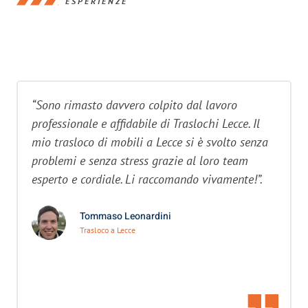
ESPERIENZE
“Sono rimasto davvero colpito dal lavoro
professionale e affidabile di Traslochi Lecce. Il
mio trasloco di mobili a Lecce si è svolto senza
problemi e senza stress grazie al loro team
esperto e cordiale. Li raccomando vivamente!”.
Tommaso Leonardini
Trasloco a Lecce