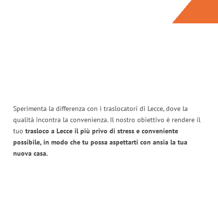
Sperimenta la differenza con i traslocatori di Lecce, dove la
qualità incontra la convenienza. Il nostro obiettivo è rendere il
tuo
trasloco a Lecce il più privo di stress e conveniente
possibile, in modo che tu possa aspettarti con ansia la tua
nuova casa.