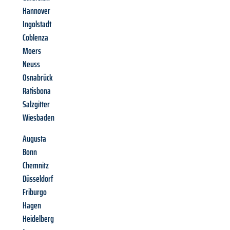
Hannover
Ingolstadt
Coblenza
Moers
Neuss
Osnabrück
Ratisbona
Salzgitter
Wiesbaden
Augusta
Bonn
Chemnitz
Düsseldorf
Friburgo
Hagen
Heidelberg