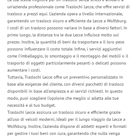
un’azienda professionale come Traslochi Lecce, che offre servizi di
trasloco a prezzi equi. L’azienda opera a livello internazionale,
garantendo un trasloco sicuro e efficiente da Lecce a Wolfsburg.
I costi di un trasloco possono variare in base a diversi fattori. In
primo luogo, la distanza tra le due Lecce influisce molto sul
prezzo. Inoltre, la quantità di beni da trasportare e il loro peso
possono influenzare il costo totale. Infine, i servizi aggiuntivi
come l’imballaggio, lo smontaggio e il montaggio dei mobili o il
trasporto di oggetti particolarmente pesanti o delicati possono
aumentare i costi.
Tuttavia, Traslochi Lecce offre un preventivo personalizzato in
base alle esigenze del cliente, con diversi pacchetti di trasloco
disponibili in base all’ampiezza e ai servizi richiesti. In questo
modo, puoi scegliere l’opzione che meglio si adatta alle tue
necessità e al tuo budget.
Traslochi Lecce assicura un trasloco sicuro e efficiente grazie
all’uso di veicoli moderni, ideali per il lungo viaggio da Lecce a
Wolfsburg. Inoltre, l’azienda dispone di addetti esperti e formati
per gestire i tuoi beni con cura, garantendo che nulla venga