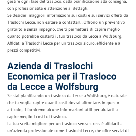
gestire ogni fase del trasloco, dalla pianificazione alla consegna,
con professionalità e attenzione ai dettagli.
Se desideri maggiori informazioni sui costi e sui servizi offerti da
Traslochi Lecce, non esitare a contattarli. Offrono un preventivo
gratuito e senza impegno, che ti permetterà di capire meglio
quanto potrebbe costarti il tuo trasloco da Lecce a Wolfsburg.
Affidati a Traslochi Lecce per un trasloco sicuro, efficiente e a
prezzi competitivi.
Azienda di Traslochi
Economica per il Trasloco
da Lecce a Wolfsburg
Se stai pianificando un trasloco da Lecce a Wolfsburg, è naturale
che tu voglia capire quanti costi dovrai affrontare. In questo
articolo, ti forniremo alcune informazioni utili per aiutarti a
capire meglio i costi di trasloco.
La tua scelta migliore per un trasloco senza stress è affidarti a
un’azienda professionale come Traslochi Lecce, che offre servizi di