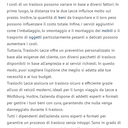
I costi di un trasloco possono variare in base a diversi fattori. In
primo luogo, la distanza tra le due Lecce influisce molto sul
prezzo. Inoltre, la quantità di
beni
da trasportare e il loro peso
possono influenzare il costo totale. Infine, i servizi aggiuntivi
come l’imballaggio, lo smontaggio e il montaggio dei
mobili
o il
trasporto di
oggetti
particolarmente pesanti o delicati possono
aumentare i costi.
Tuttavia, Traslochi Lecce offre un preventivo personalizzato in
base alle esigenze del cliente, con diversi pacchetti di trasloco
disponibili in base all’ampiezza e ai servizi richiesti. In questo
modo, puoi scegliere l’opzione che meglio si adatta alle tue
necessità e al tuo budget.
Traslochi Lecce assicura un trasloco sicuro e efficiente grazie
all’uso di veicoli moderni, ideali per il lungo viaggio da Lecce a
Wolfsburg. Inoltre, l’azienda dispone di addetti esperti e formati
per gestire i tuoi beni con cura, garantendo che nulla venga
danneggiato durante il trasloco.
Tutti i dipendenti dell’azienda sono esperti e formati per
garantire un processo di trasloco senza intoppi. Sono in grado di