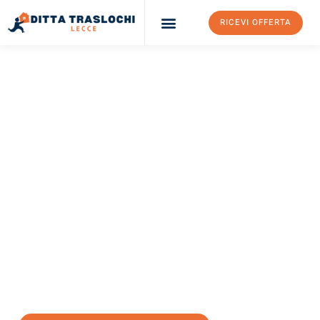
RICEVI OFFERTA
Ditta Traslochi Lecce
Servizi Traslochi Lecce
Costi e prezzi
TRASLOCHI LECCE
Traslochi Lecce
Wolfsburg
Il tuo trasloco Lecce Wolfsburg può essere così facile!
Sperimenta il nostro
servizio di prima classe
e assicurati i
migliori prezzi in Lecce
.
Richiedo ora la tua offerta personalizzata e fai il primo passo
verso un trasloco senza stress a Wolfsburg