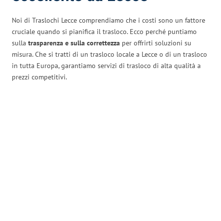
Noi di Traslochi Lecce comprendiamo che i costi sono un fattore
cruciale quando si pianifica il trasloco. Ecco perché puntiamo
sulla
trasparenza e sulla correttezza
per offrirti soluzioni su
misura. Che si tratti di un trasloco locale a Lecce o di un trasloco
in tutta Europa, garantiamo servizi di trasloco di alta qualità a
prezzi competitivi.