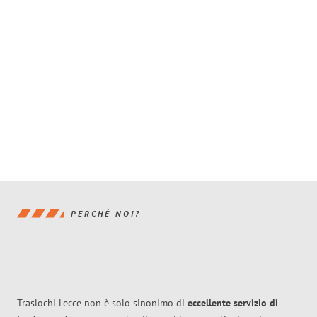
PERCHÉ NOI?
Traslochi Lecce non è solo sinonimo di
eccellente
servizio di