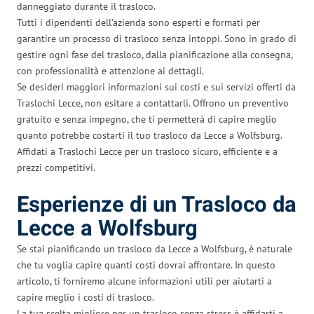
danneggiato durante il trasloco.
Tutti i dipendenti dell’azienda sono esperti e formati per
garantire un processo di trasloco senza intoppi. Sono in grado di
gestire ogni fase del trasloco, dalla pianificazione alla consegna,
con professionalità e attenzione ai dettagli.
Se desideri maggiori informazioni sui costi e sui servizi offerti da
Traslochi Lecce, non esitare a contattarli. Offrono un preventivo
gratuito e senza impegno, che ti permetterà di capire meglio
quanto potrebbe costarti il tuo trasloco da Lecce a Wolfsburg.
Affidati a Traslochi Lecce per un trasloco sicuro, efficiente e a
prezzi competitivi.
Esperienze di un Trasloco da
Lecce a Wolfsburg
Se stai pianificando un trasloco da Lecce a Wolfsburg, è naturale
che tu voglia capire quanti costi dovrai affrontare. In questo
articolo, ti forniremo alcune informazioni utili per aiutarti a
capire meglio i costi di trasloco.
La tua scelta migliore per un trasloco senza stress è affidarti a