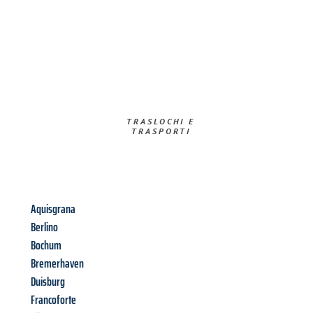
TRASLOCHI E
TRASPORTI​
Aquisgrana
Berlino
Bochum
Bremerhaven
Duisburg
Francoforte