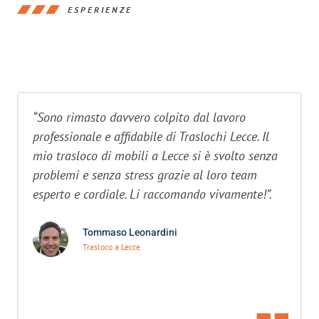
ESPERIENZE
“Sono rimasto davvero colpito dal lavoro
professionale e affidabile di Traslochi Lecce. Il
mio trasloco di mobili a Lecce si è svolto senza
problemi e senza stress grazie al loro team
esperto e cordiale. Li raccomando vivamente!”.
Tommaso Leonardini
Trasloco a Lecce