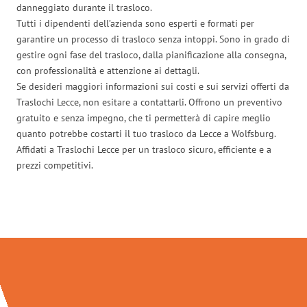
danneggiato durante il trasloco.
Tutti i dipendenti dell’azienda sono esperti e formati per
garantire un processo di trasloco senza intoppi. Sono in grado di
gestire ogni fase del trasloco, dalla pianificazione alla consegna,
con professionalità e attenzione ai dettagli.
Se desideri maggiori informazioni sui costi e sui servizi offerti da
Traslochi Lecce, non esitare a contattarli. Offrono un preventivo
gratuito e senza impegno, che ti permetterà di capire meglio
quanto potrebbe costarti il tuo trasloco da Lecce a Wolfsburg.
Affidati a Traslochi Lecce per un trasloco sicuro, efficiente e a
prezzi competitivi.
Traslochi Lecce in numeri: