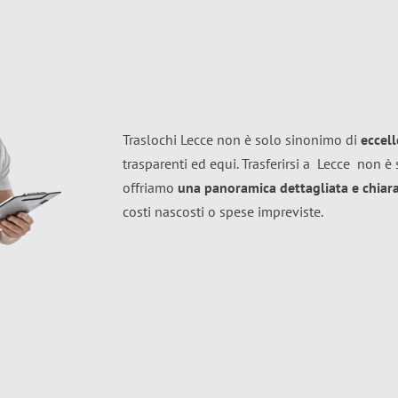
Traslochi Lecce non è solo sinonimo di
eccel
trasparenti ed equi. Trasferirsi a
Lecce
non è 
offriamo
una panoramica dettagliata e chiara 
costi nascosti o spese impreviste.