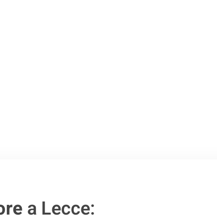
o passo verso un
ore
a Lecce: