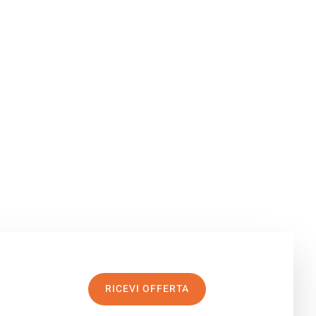
RICEVI OFFERTA