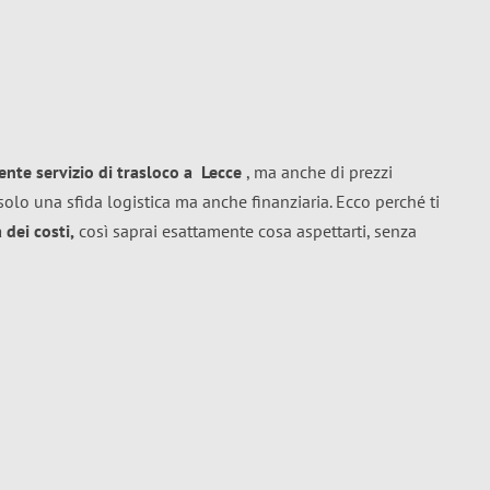
lente
servizio di trasloco
a
Lecce
, ma anche di prezzi
solo una sfida logistica ma anche finanziaria. Ecco perché ti
dei costi,
così saprai esattamente cosa aspettarti, senza