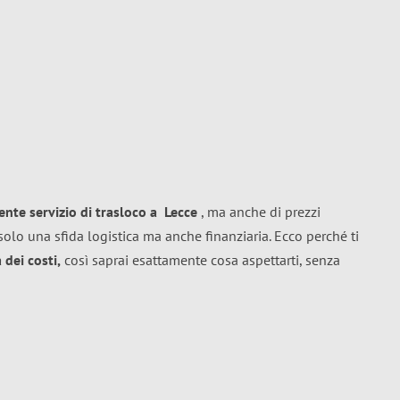
lente
servizio di trasloco
a
Lecce
, ma anche di prezzi
solo una sfida logistica ma anche finanziaria. Ecco perché ti
dei costi,
così saprai esattamente cosa aspettarti, senza