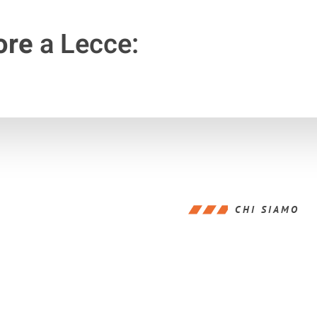
ore
a Lecce:
CHI SIAMO