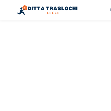
TRASLOCHI LECCE
Traslochi
Lecce