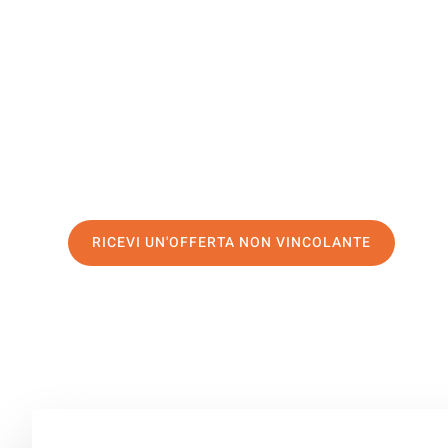
Aldershot
Il tuo trasloco Lecce Aldershot può essere così facile! S
servizio di prima classe
e assicurati i
migliori prezzi in 
Richiedo ora la tua offerta personalizzata e fai il prim
trasloco senza stress a Aldershot
RICEVI UN'OFFERTA NON VINCOLANTE
100% non vincolante – Risposta garantita entro 15 minuti.