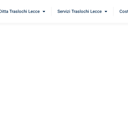
Ditta Traslochi Lecce
Servizi Traslochi Lecce
Cost