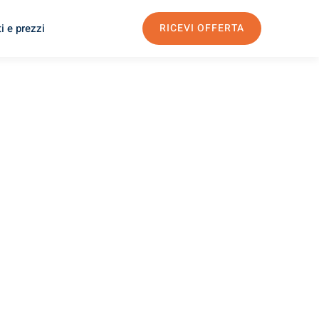
i e prezzi
RICEVI OFFERTA