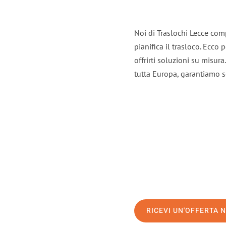
Noi di Traslochi Lecce com
pianifica il trasloco. Ecco
offrirti soluzioni su misura
tutta Europa, garantiamo ser
RICEVI UN'OFFERTA 