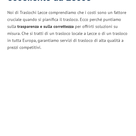
Noi di Traslochi Lecce comprendiamo che i costi sono un fattore
cruciale quando si pianifica il trasloco. Ecco perché puntiamo
sulla
trasparenza e sulla correttezza
per offrirti soluzioni su
misura. Che si tratti di un trasloco locale a Lecce o di un trasloco
in tutta Europa, garantiamo servizi di trasloco di alta qualità a
prezzi competitivi.