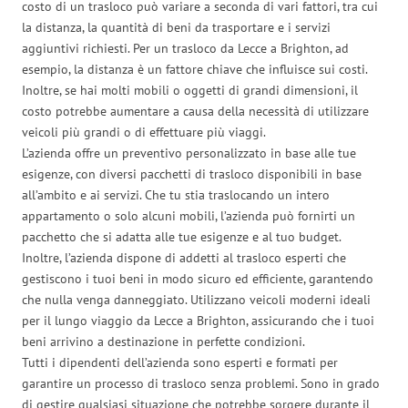
costo di un trasloco può variare a seconda di vari fattori, tra cui
la distanza, la quantità di beni da trasportare e i servizi
aggiuntivi richiesti. Per un trasloco da Lecce a Brighton, ad
esempio, la distanza è un fattore chiave che influisce sui costi.
Inoltre, se hai molti mobili o oggetti di grandi dimensioni, il
costo potrebbe aumentare a causa della necessità di utilizzare
veicoli più grandi o di effettuare più viaggi.
L’azienda offre un preventivo personalizzato in base alle tue
esigenze, con diversi pacchetti di trasloco disponibili in base
all’ambito e ai servizi. Che tu stia traslocando un intero
appartamento o solo alcuni mobili, l’azienda può fornirti un
pacchetto che si adatta alle tue esigenze e al tuo budget.
Inoltre, l’azienda dispone di addetti al trasloco esperti che
gestiscono i tuoi beni in modo sicuro ed efficiente, garantendo
che nulla venga danneggiato. Utilizzano veicoli moderni ideali
per il lungo viaggio da Lecce a Brighton, assicurando che i tuoi
beni arrivino a destinazione in perfette condizioni.
Tutti i dipendenti dell’azienda sono esperti e formati per
garantire un processo di trasloco senza problemi. Sono in grado
di gestire qualsiasi situazione che potrebbe sorgere durante il