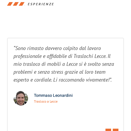
ESPERIENZE
“Sono rimasto davvero colpito dal lavoro
professionale e affidabile di Traslochi Lecce. Il
mio trasloco di mobili a Lecce si è svolto senza
problemi e senza stress grazie al loro team
esperto e cordiale. Li raccomando vivamente!”.
Tommaso Leonardini
Trasloco a Lecce