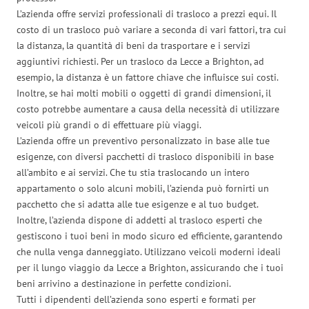
L’azienda offre servizi professionali di trasloco a prezzi equi. Il
costo di un trasloco può variare a seconda di vari fattori, tra cui
la distanza, la quantità di beni da trasportare e i servizi
aggiuntivi richiesti. Per un trasloco da Lecce a Brighton, ad
esempio, la distanza è un fattore chiave che influisce sui costi.
Inoltre, se hai molti mobili o oggetti di grandi dimensioni, il
costo potrebbe aumentare a causa della necessità di utilizzare
veicoli più grandi o di effettuare più viaggi.
L’azienda offre un preventivo personalizzato in base alle tue
esigenze, con diversi pacchetti di trasloco disponibili in base
all’ambito e ai servizi. Che tu stia traslocando un intero
appartamento o solo alcuni mobili, l’azienda può fornirti un
pacchetto che si adatta alle tue esigenze e al tuo budget.
Inoltre, l’azienda dispone di addetti al trasloco esperti che
gestiscono i tuoi beni in modo sicuro ed efficiente, garantendo
che nulla venga danneggiato. Utilizzano veicoli moderni ideali
per il lungo viaggio da Lecce a Brighton, assicurando che i tuoi
beni arrivino a destinazione in perfette condizioni.
Tutti i dipendenti dell’azienda sono esperti e formati per