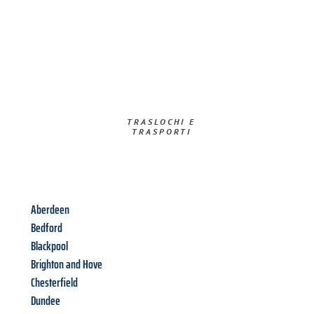
TRASLOCHI E
TRASPORTI​
Aberdeen
Bedford
Blackpool
Brighton and Hove
Chesterfield
Dundee