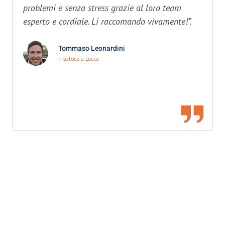
problemi e senza stress grazie al loro team
esperto e cordiale. Li raccomando vivamente!”.
Tommaso Leonardini
Trasloco a Lecce