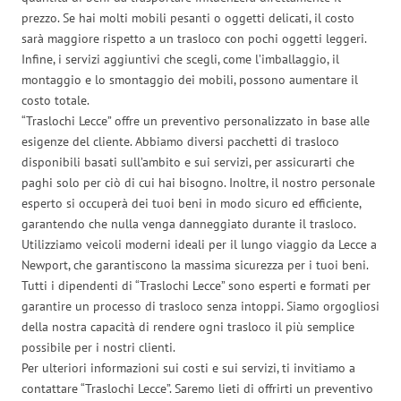
prezzo. Se hai molti mobili pesanti o oggetti delicati, il costo
sarà maggiore rispetto a un trasloco con pochi oggetti leggeri.
Infine, i servizi aggiuntivi che scegli, come l’imballaggio, il
montaggio e lo smontaggio dei mobili, possono aumentare il
costo totale.
“Traslochi Lecce” offre un preventivo personalizzato in base alle
esigenze del cliente. Abbiamo diversi pacchetti di trasloco
disponibili basati sull’ambito e sui servizi, per assicurarti che
paghi solo per ciò di cui hai bisogno. Inoltre, il nostro personale
esperto si occuperà dei tuoi beni in modo sicuro ed efficiente,
garantendo che nulla venga danneggiato durante il trasloco.
Utilizziamo veicoli moderni ideali per il lungo viaggio da Lecce a
Newport, che garantiscono la massima sicurezza per i tuoi beni.
Tutti i dipendenti di “Traslochi Lecce” sono esperti e formati per
garantire un processo di trasloco senza intoppi. Siamo orgogliosi
della nostra capacità di rendere ogni trasloco il più semplice
possibile per i nostri clienti.
Per ulteriori informazioni sui costi e sui servizi, ti invitiamo a
contattare “Traslochi Lecce”. Saremo lieti di offrirti un preventivo