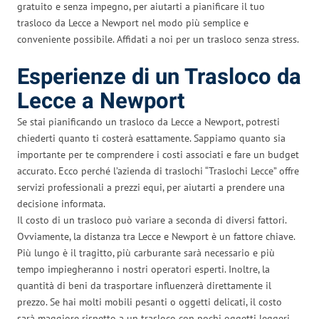
gratuito e senza impegno, per aiutarti a pianificare il tuo
trasloco da Lecce a Newport nel modo più semplice e
conveniente possibile. Affidati a noi per un trasloco senza stress.
Esperienze di un Trasloco da
Lecce a Newport
Se stai pianificando un trasloco da Lecce a Newport, potresti
chiederti quanto ti costerà esattamente. Sappiamo quanto sia
importante per te comprendere i costi associati e fare un budget
accurato. Ecco perché l’azienda di traslochi “Traslochi Lecce” offre
servizi professionali a prezzi equi, per aiutarti a prendere una
decisione informata.
Il costo di un trasloco può variare a seconda di diversi fattori.
Ovviamente, la distanza tra Lecce e Newport è un fattore chiave.
Più lungo è il tragitto, più carburante sarà necessario e più
tempo impiegheranno i nostri operatori esperti. Inoltre, la
quantità di beni da trasportare influenzerà direttamente il
prezzo. Se hai molti mobili pesanti o oggetti delicati, il costo
sarà maggiore rispetto a un trasloco con pochi oggetti leggeri.