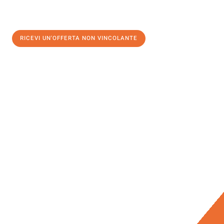
RICEVI UN'OFFERTA NON VINCOLANTE