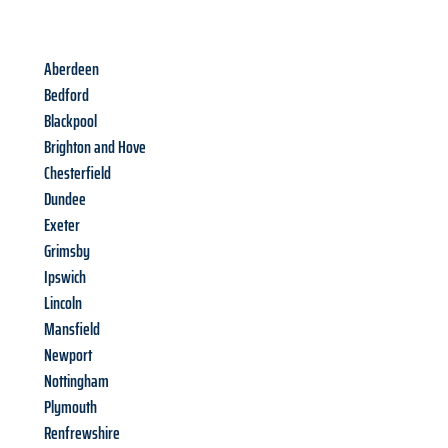
Aberdeen
Bedford
Blackpool
Brighton and Hove
Chesterfield
Dundee
Exeter
Grimsby
Ipswich
Lincoln
Mansfield
Newport
Nottingham
Plymouth
Renfrewshire