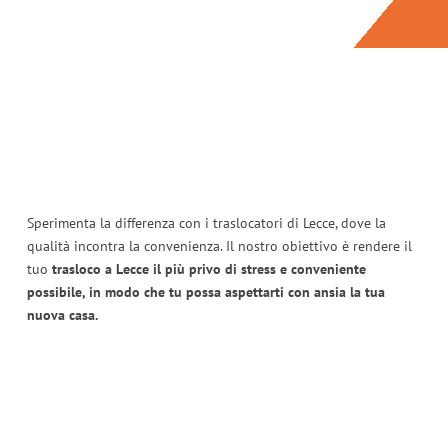
Sperimenta la differenza con i traslocatori di Lecce, dove la
qualità incontra la convenienza. Il nostro obiettivo è rendere il
tuo
trasloco a Lecce il più privo di stress e conveniente
possibile, in modo che tu possa aspettarti con ansia la tua
nuova casa.