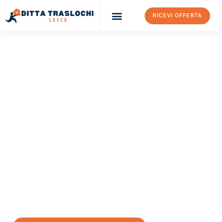
RICEVI OFFERTA
Ditta Traslochi Lecce
Servizi Traslochi Lecce
Costi e prezzi
TRASLOCHI LECCE
Traslochi Lecce
Newport
Il tuo trasloco Lecce Newport può essere così facile! Sperimenta
il nostro
servizio di prima classe
e assicurati i
migliori prezzi in
Lecce
.
Richiedo ora la tua offerta personalizzata e fai il primo passo
verso un trasloco senza stress a Newport