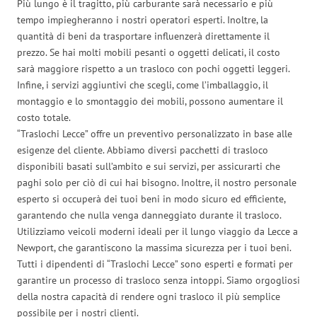
Più lungo è il tragitto, più carburante sarà necessario e più
tempo impiegheranno i nostri operatori esperti. Inoltre, la
quantità di beni da trasportare influenzerà direttamente il
prezzo. Se hai molti mobili pesanti o oggetti delicati, il costo
sarà maggiore rispetto a un trasloco con pochi oggetti leggeri.
Infine, i servizi aggiuntivi che scegli, come l’imballaggio, il
montaggio e lo smontaggio dei mobili, possono aumentare il
costo totale.
“Traslochi Lecce” offre un preventivo personalizzato in base alle
esigenze del cliente. Abbiamo diversi pacchetti di trasloco
disponibili basati sull’ambito e sui servizi, per assicurarti che
paghi solo per ciò di cui hai bisogno. Inoltre, il nostro personale
esperto si occuperà dei tuoi beni in modo sicuro ed efficiente,
garantendo che nulla venga danneggiato durante il trasloco.
Utilizziamo veicoli moderni ideali per il lungo viaggio da Lecce a
Newport, che garantiscono la massima sicurezza per i tuoi beni.
Tutti i dipendenti di “Traslochi Lecce” sono esperti e formati per
garantire un processo di trasloco senza intoppi. Siamo orgogliosi
della nostra capacità di rendere ogni trasloco il più semplice
possibile per i nostri clienti.