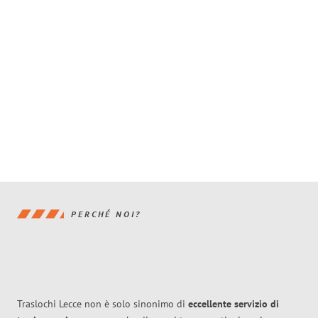
PERCHÉ NOI?
Traslochi Lecce non è solo sinonimo di
eccellente
servizio di