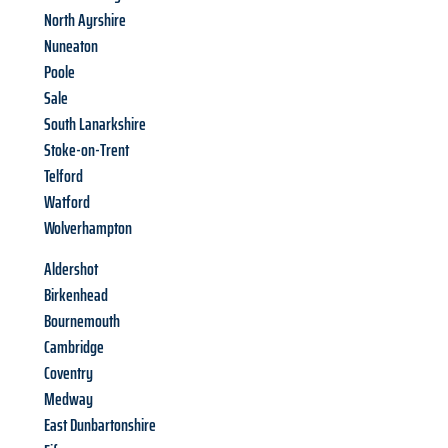
North Ayrshire
Nuneaton
Poole
Sale
South Lanarkshire
Stoke-on-Trent
Telford
Watford
Wolverhampton
Aldershot
Birkenhead
Bournemouth
Cambridge
Coventry
Medway
East Dunbartonshire