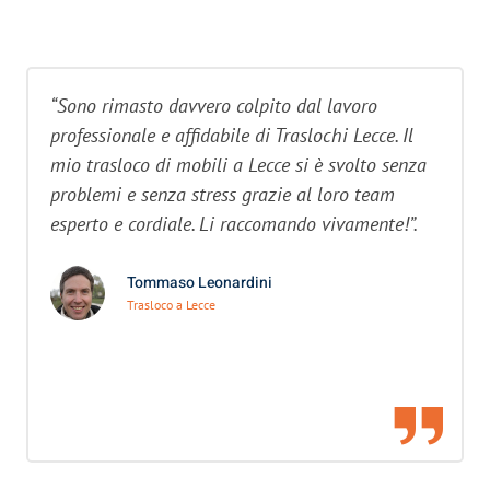
“Sono rimasto davvero colpito dal lavoro
professionale e affidabile di Traslochi Lecce. Il
mio trasloco di mobili a Lecce si è svolto senza
problemi e senza stress grazie al loro team
esperto e cordiale. Li raccomando vivamente!”.
Tommaso Leonardini
Trasloco a Lecce