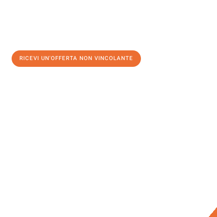
RICEVI UN'OFFERTA NON VINCOLANTE