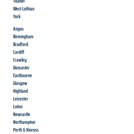
Thanet
West Lothian
York
Angus
Birmingham
Bradford
Cardiff
Crawley
Doncaster
Eastbourne
Glasgow
Highland
Leicester
Luton
Newcastle
Northampton
Perth & Kinross