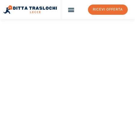
RICEVI OFFERTA
Ditta Traslochi Lecce
Servizi Traslochi Lecce
Costi e prezzi
TRASLOCHI LECCE
Traslochi Lecce
Dumfries And
Galloway
Il tuo trasloco Lecce Dumfries and Galloway può essere così
facile! Sperimenta il nostro
servizio di prima classe
e assicurati i
migliori prezzi in Lecce
.
Richiedo ora la tua offerta personalizzata e fai il primo passo