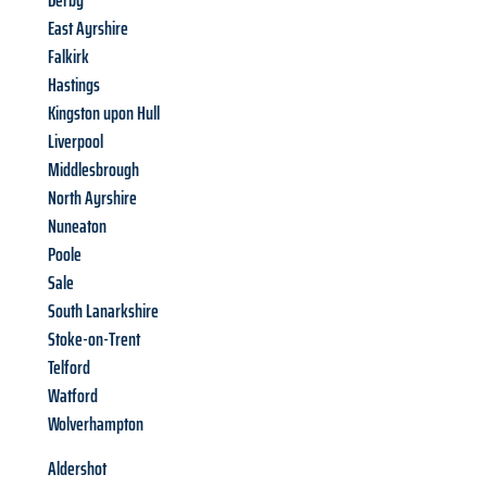
Derby
East Ayrshire
Falkirk
Hastings
Kingston upon Hull
Liverpool
Middlesbrough
North Ayrshire
Nuneaton
Poole
Sale
South Lanarkshire
Stoke-on-Trent
Telford
Watford
Wolverhampton
Aldershot