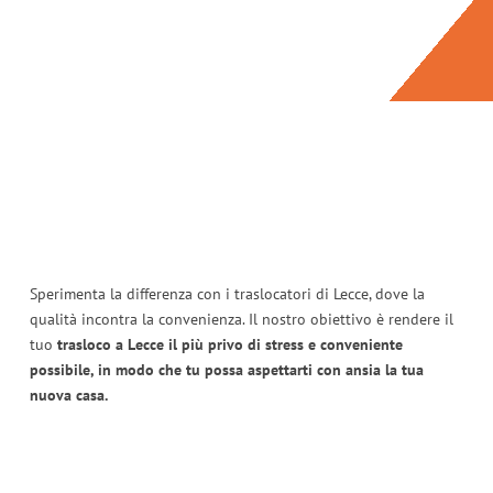
Sperimenta la differenza con i traslocatori di Lecce, dove la
qualità incontra la convenienza. Il nostro obiettivo è rendere il
tuo
trasloco a Lecce il più privo di stress e conveniente
possibile, in modo che tu possa aspettarti con ansia la tua
nuova casa.