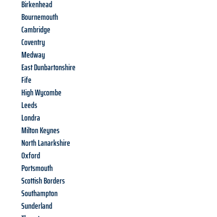
Birkenhead
Bournemouth
Cambridge
Coventry
Medway
East Dunbartonshire
Fife
High Wycombe
Leeds
Londra
Milton Keynes
North Lanarkshire
Oxford
Portsmouth
Scottish Borders
Southampton
Sunderland