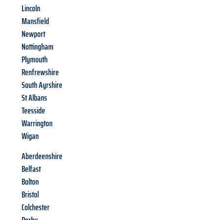
Lincoln
Mansfield
Newport
Nottingham
Plymouth
Renfrewshire
South Ayrshire
St Albans
Teesside
Warrington
Wigan
Aberdeenshire
Belfast
Bolton
Bristol
Colchester