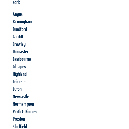
York
Angus
Birmingham
Bradford
Cardiff
Crawley
Doncaster
Eastbourne
Glasgow
Highland
Leicester
Luton
Newcastle
Northampton
Perth & Kinross
Preston
Sheffield