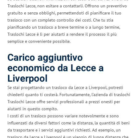
Traslochi Lecce, non esitare a contattarli. Offrono un preventivo
gratuito e senza obblighi, permettendoti di pianificare il tuo
trasloco con un completo controllo dei costi. Che tu stia
pianificando un trasloco a breve termine o a lungo termine,
Traslochi Lecce è lì per aiutarti a rendere il processo il più
semplice e conveniente possibile.
Carico aggiuntivo
economico da Lecce a
Liverpool
Se stai progettando un trasloco da Lecce a Liverpool, potresti
chiederti quanto ti costerà. Fortunatamente, l’azienda di traslochi
Traslochi Lecce offre servizi professionali a prezzi onesti per
aiutarti in questo compito.
I costi di un trasloco possono variare notevolmente e sono
influenzati da diversi fattori come la distanza, la quantità di beni
da trasportare e i servizi aggiuntivi richiesti. Ad esempio, un
trasloco da Lecce a Liverpool è un viaggio di lunga distanza che