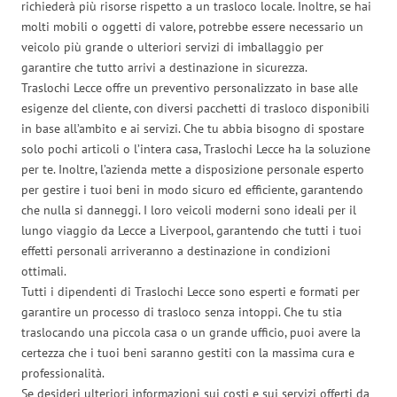
richiederà più risorse rispetto a un trasloco locale. Inoltre, se hai
molti mobili o oggetti di valore, potrebbe essere necessario un
veicolo più grande o ulteriori servizi di imballaggio per
garantire che tutto arrivi a destinazione in sicurezza.
Traslochi Lecce offre un preventivo personalizzato in base alle
esigenze del cliente, con diversi pacchetti di trasloco disponibili
in base all’ambito e ai servizi. Che tu abbia bisogno di spostare
solo pochi articoli o l’intera casa, Traslochi Lecce ha la soluzione
per te. Inoltre, l’azienda mette a disposizione personale esperto
per gestire i tuoi beni in modo sicuro ed efficiente, garantendo
che nulla si danneggi. I loro veicoli moderni sono ideali per il
lungo viaggio da Lecce a Liverpool, garantendo che tutti i tuoi
effetti personali arriveranno a destinazione in condizioni
ottimali.
Tutti i dipendenti di Traslochi Lecce sono esperti e formati per
garantire un processo di trasloco senza intoppi. Che tu stia
traslocando una piccola casa o un grande ufficio, puoi avere la
certezza che i tuoi beni saranno gestiti con la massima cura e
professionalità.
Se desideri ulteriori informazioni sui costi e sui servizi offerti da