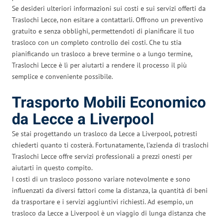
Se desideri ulteriori informazioni sui costi e sui servizi offerti da
Traslochi Lecce, non esitare a contattarli. Offrono un preventivo
gratuito e senza obblighi, permettendoti di pianificare il tuo
trasloco con un completo controllo dei costi. Che tu stia
pianificando un trasloco a breve termine o a lungo termine,
Traslochi Lecce è lì per aiutarti a rendere il processo il più
semplice e conveniente possibile.
Trasporto Mobili Economico
da Lecce a Liverpool
Se stai progettando un trasloco da Lecce a Liverpool, potresti
chiederti quanto ti costerà. Fortunatamente, l’azienda di traslochi
Traslochi Lecce offre servizi professionali a prezzi onesti per
aiutarti in questo compito.
I costi di un trasloco possono variare notevolmente e sono
influenzati da diversi fattori come la distanza, la quantità di beni
da trasportare e i servizi aggiuntivi richiesti. Ad esempio, un
trasloco da Lecce a Liverpool è un viaggio di lunga distanza che