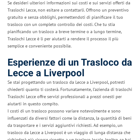
Se desideri ulteriori informazioni sui costi e sui servizi offerti da
Traslochi Lecce, non esitare a contattarli. Offrono un preventivo
gratuito e senza obblighi, permettendoti di pianificare il tuo
trasloco con un completo controllo dei costi. Che tu stia
pianificando un trasloco a breve termine o a lungo termine,
Traslochi Lecce è lì per aiutarti a rendere il processo il più
semplice e conveniente possibile.
Esperienze di un Trasloco da
Lecce a Liverpool
Se stai progettando un trasloco da Lecce a Liverpool, potresti
chiederti quanto ti costerà. Fortunatamente, l’azienda di traslochi
Traslochi Lecce offre servizi professionali a prezzi onesti per
aiutarti in questo compito.
I costi di un trasloco possono variare notevolmente e sono
influenzati da diversi fattori come la distanza, la quantità di beni
da trasportare e i servizi aggiuntivi richiesti. Ad esempio, un
trasloco da Lecce a Liverpool è un viaggio di lunga distanza che
richiederà più risorse rispetto a un trasloco locale. Inoltre, se hai