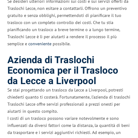
Se desideri ulteriori informazioni sui costi e sui servizi offerti da
Traslochi Lecce, non esitare a contattarli. Offrono un preventivo
gratuito e senza obblighi, permettendoti di pianificare il tuo
trasloco con un completo controllo dei costi. Che tu stia
pianificando un trasloco a breve termine o a lungo termine,
Traslochi Lecce è lì per aiutarti a rendere il processo il più
semplice e
conveniente
possibile.
Azienda di Traslochi
Economica per il Trasloco
da Lecce a Liverpool
Se stai progettando un trasloco da Lecce a Liverpool, potresti
chiederti quanto ti costerà. Fortunatamente, l’azienda di traslochi
Traslochi Lecce offre servizi professionali a prezzi onesti per
aiutarti in questo compito.
I costi di un trasloco possono variare notevolmente e sono
influenzati da diversi fattori come la distanza, la quantità di beni
da trasportare e i servizi aggiuntivi richiesti. Ad esempio, un