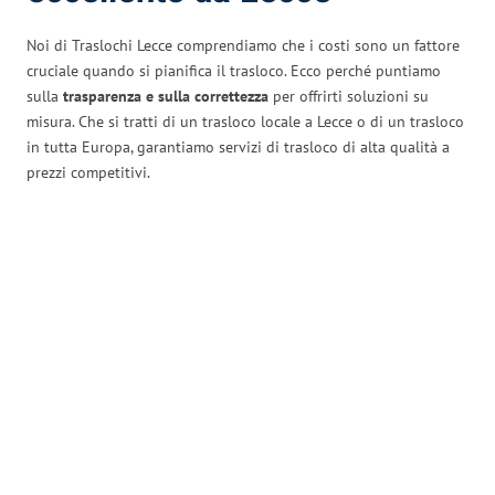
Noi di Traslochi Lecce comprendiamo che i costi sono un fattore
cruciale quando si pianifica il trasloco. Ecco perché puntiamo
sulla
trasparenza e sulla correttezza
per offrirti soluzioni su
misura. Che si tratti di un trasloco locale a Lecce o di un trasloco
in tutta Europa, garantiamo servizi di trasloco di alta qualità a
prezzi competitivi.