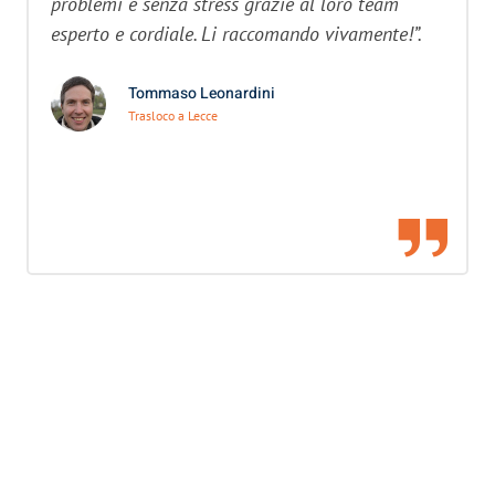
problemi e senza stress grazie al loro team
esperto e cordiale. Li raccomando vivamente!”.
Tommaso Leonardini
Trasloco a Lecce