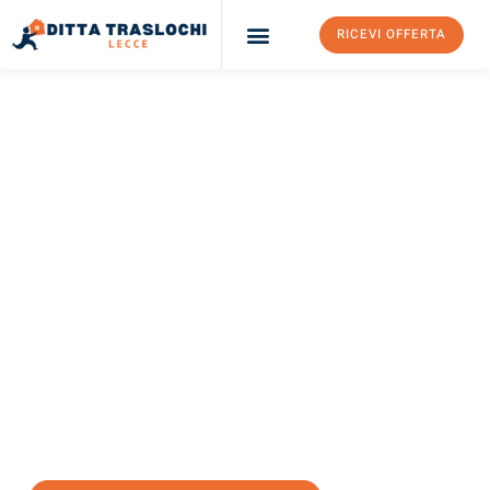
RICEVI OFFERTA
Ditta Traslochi Lecce
Servizi Traslochi Lecce
Costi e prezzi
TRASLOCHI LECCE
Traslochi Lecce
Ipswich
Il tuo trasloco Lecce Ipswich può essere così facile! Sperimenta
il nostro
servizio di prima classe
e assicurati i
migliori prezzi in
Lecce
.
Richiedo ora la tua offerta personalizzata e fai il primo passo
verso un trasloco senza stress a Ipswich