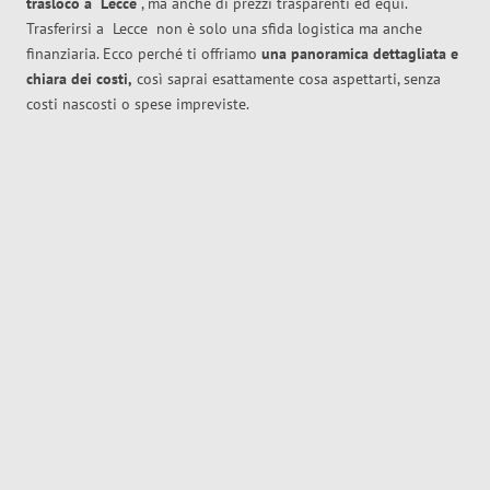
trasloco
a
Lecce
, ma anche di prezzi trasparenti ed equi.
Trasferirsi a
Lecce
non è solo una sfida logistica ma anche
finanziaria. Ecco perché ti offriamo
una panoramica dettagliata e
chiara dei costi,
così saprai esattamente cosa aspettarti, senza
costi nascosti o spese impreviste.