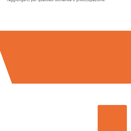
Traslochi Lecce in numeri: