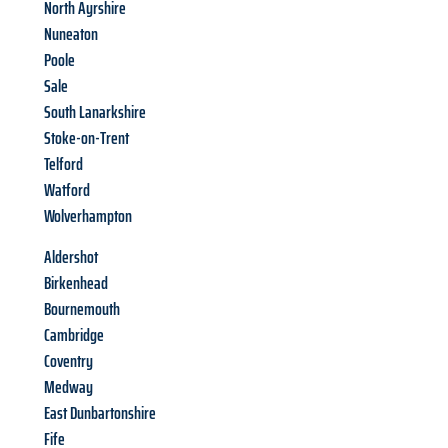
North Ayrshire
Nuneaton
Poole
Sale
South Lanarkshire
Stoke-on-Trent
Telford
Watford
Wolverhampton
Aldershot
Birkenhead
Bournemouth
Cambridge
Coventry
Medway
East Dunbartonshire
Fife