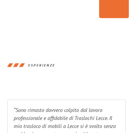
ESPERIENZE
“Sono rimasto davvero colpito dal lavoro
professionale e affidabile di Traslochi Lecce. Il
mio trasloco di mobili a Lecce si è svolto senza