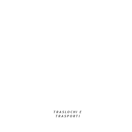
TRASLOCHI E
TRASPORTI​