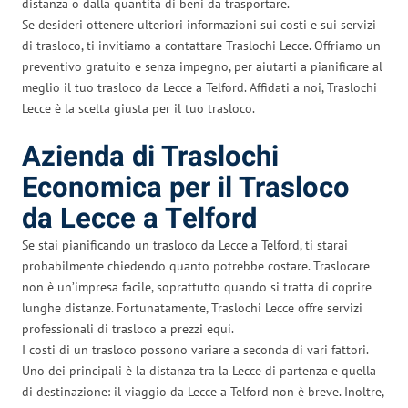
distanza o dalla quantità di beni da trasportare.
Se desideri ottenere ulteriori informazioni sui costi e sui servizi
di trasloco, ti invitiamo a contattare Traslochi Lecce. Offriamo un
preventivo gratuito e senza impegno, per aiutarti a pianificare al
meglio il tuo trasloco da Lecce a Telford. Affidati a noi, Traslochi
Lecce è la scelta giusta per il tuo trasloco.
Azienda di Traslochi
Economica per il Trasloco
da Lecce a Telford
Se stai pianificando un trasloco da Lecce a Telford, ti starai
probabilmente chiedendo quanto potrebbe costare. Traslocare
non è un’impresa facile, soprattutto quando si tratta di coprire
lunghe distanze. Fortunatamente, Traslochi Lecce offre servizi
professionali di trasloco a prezzi equi.
I costi di un trasloco possono variare a seconda di vari fattori.
Uno dei principali è la distanza tra la Lecce di partenza e quella
di destinazione: il viaggio da Lecce a Telford non è breve. Inoltre,