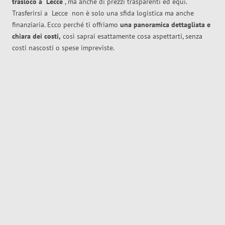
trasloco
a
Lecce
, ma anche di prezzi trasparenti ed equi.
Trasferirsi a
Lecce
non è solo una sfida logistica ma anche
finanziaria. Ecco perché ti offriamo
una panoramica dettagliata e
chiara dei costi,
così saprai esattamente cosa aspettarti, senza
costi nascosti o spese impreviste.