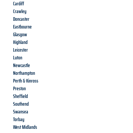
Cardiff
Crawley
Doncaster
Eastbourne
Glasgow
Highland
Leicester
Luton
Newcastle
Northampton
Perth & Kinross
Preston
Sheffield
Southend
Swansea
Torbay
West Midlands