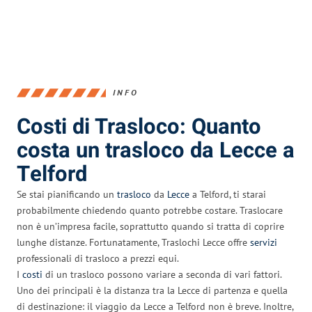
INFO
Costi di Trasloco: Quanto
costa un trasloco da Lecce a
Telford
Se stai pianificando un
trasloco
da
Lecce
a Telford, ti starai
probabilmente chiedendo quanto potrebbe costare. Traslocare
non è un’impresa facile, soprattutto quando si tratta di coprire
lunghe distanze. Fortunatamente, Traslochi Lecce offre
servizi
professionali di trasloco a prezzi equi.
I
costi
di un trasloco possono variare a seconda di vari fattori.
Uno dei principali è la distanza tra la Lecce di partenza e quella
di destinazione: il viaggio da Lecce a Telford non è breve. Inoltre,