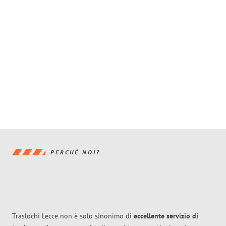
PERCHÉ NOI?
Traslochi Lecce non è solo sinonimo di
eccellente
servizio di