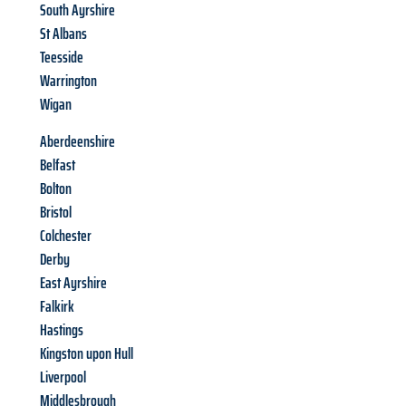
South Ayrshire
St Albans
Teesside
Warrington
Wigan
Aberdeenshire
Belfast
Bolton
Bristol
Colchester
Derby
East Ayrshire
Falkirk
Hastings
Kingston upon Hull
Liverpool
Middlesbrough