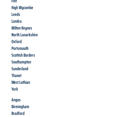
Fife
High Wycombe
Leeds
Londra
Milton Keynes
North Lanarkshire
Oxford
Portsmouth
Scottish Borders
Southampton
Sunderland
Thanet
West Lothian
York
Angus
Birmingham
Bradford