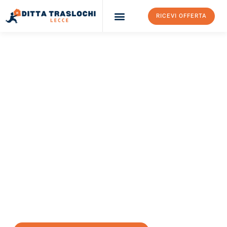
RICEVI OFFERTA
Ditta Traslochi Lecce
Servizi Traslochi Lecce
Costi e prezzi
TRASLOCHI LECCE
Traslochi Lecce
Brighton And Hove
Il tuo trasloco Lecce Brighton and Hove può essere così facile!
Sperimenta il nostro
servizio di prima classe
e assicurati i
migliori prezzi in Lecce
.
Richiedo ora la tua offerta personalizzata e fai il primo passo
verso un trasloco senza stress a Brighton and Hove