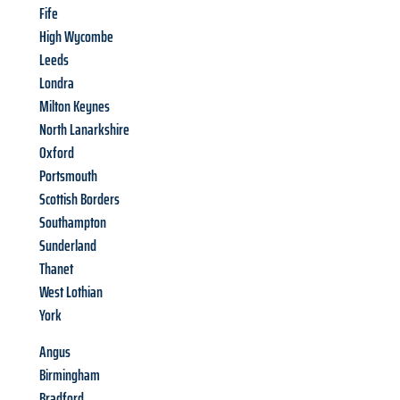
Fife
High Wycombe
Leeds
Londra
Milton Keynes
North Lanarkshire
Oxford
Portsmouth
Scottish Borders
Southampton
Sunderland
Thanet
West Lothian
York
Angus
Birmingham
Bradford