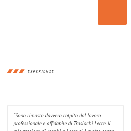
ESPERIENZE
“Sono rimasto davvero colpito dal lavoro
professionale e affidabile di Traslochi Lecce. Il