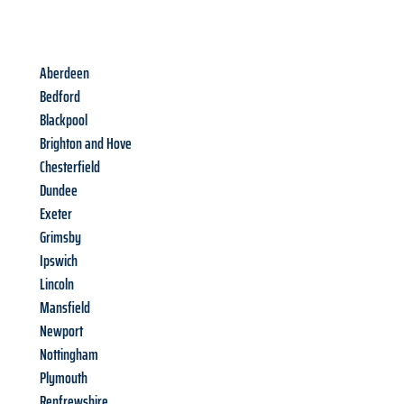
Aberdeen
Bedford
Blackpool
Brighton and Hove
Chesterfield
Dundee
Exeter
Grimsby
Ipswich
Lincoln
Mansfield
Newport
Nottingham
Plymouth
Renfrewshire