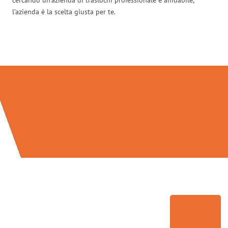
l’azienda è la scelta giusta per te.
Traslochi Lecce in numeri: