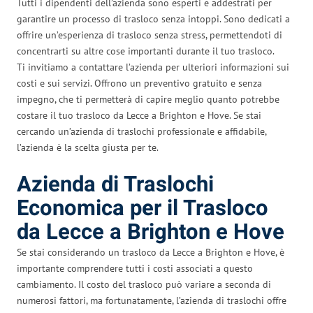
Tutti i dipendenti dell’azienda sono esperti e addestrati per
garantire un processo di trasloco senza intoppi. Sono dedicati a
offrire un’esperienza di trasloco senza stress, permettendoti di
concentrarti su altre cose importanti durante il tuo trasloco.
Ti invitiamo a contattare l’azienda per ulteriori informazioni sui
costi e sui servizi. Offrono un preventivo gratuito e senza
impegno, che ti permetterà di capire meglio quanto potrebbe
costare il tuo trasloco da Lecce a Brighton e Hove. Se stai
cercando un’azienda di traslochi professionale e affidabile,
l’azienda è la scelta giusta per te.
Azienda di Traslochi
Economica per il Trasloco
da Lecce a Brighton e Hove
Se stai considerando un trasloco da Lecce a Brighton e Hove, è
importante comprendere tutti i costi associati a questo
cambiamento. Il costo del trasloco può variare a seconda di
numerosi fattori, ma fortunatamente, l’azienda di traslochi offre