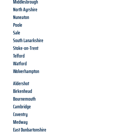
Middlesbrough
North Ayrshire
Nuneaton
Poole
Sale
South Lanarkshire
Stoke-on-Trent
Telford
Watford
Wolverhampton
Aldershot
Birkenhead
Bournemouth
Cambridge
Coventry
Medway
East Dunbartonshire