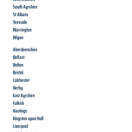
South Ayrshire
St Albans
Teesside
Warrington
Wigan
Aberdeenshire
Belfast
Bolton
Bristol
Colchester
Derby
East Ayrshire
Falkirk
Hastings
Kingston upon Hull
Liverpool