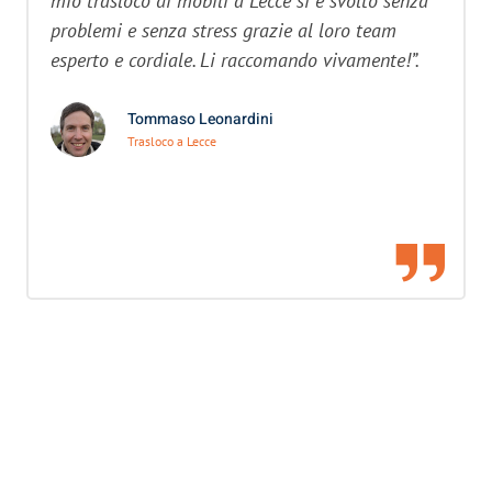
mio trasloco di mobili a Lecce si è svolto senza
problemi e senza stress grazie al loro team
esperto e cordiale. Li raccomando vivamente!”.
Tommaso Leonardini
Trasloco a Lecce