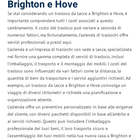
Brighton e Hove
Se stai considerando un trasloco da Lecce a Brighton e Hove, è
importante comprendere tutti i costi associati a questo
cambiamento. Il costo del trasloco può variare a seconda di
numerosi fattori, ma fortunatamente, l’azienda di traslochi offre
servizi professionali a prezzi equi.
L’azienda è un’impresa di traslochi con sede a Lecce, specializzata
nel fornire una gamma completa di servizi di trasloco, inclusi
l’imballaggio, il trasporto e il montaggio dei mobili. I costi del
trasloco sono influenzati da vari fattori come la distanza, la
quantità di beni da trasportare e i servizi aggiuntivi richiesti. Ad
esempio, un trasloco da Lecce a Brighton e Hove coinvolge un
viaggio di diversi chilometri e richiede una pianificazione e
organizzazione attente.
L’azienda offre un preventivo personalizzato in base alle esigenze
del cliente, con diversi pacchetti disponibili in base all’ambito e
ai servizi richiesti. Questo può includere l’imballaggio
professionale dei tuoi beni, il loro trasporto sicuro e
l’assemblaggio dei tuoi mobili nella tua nuova casa a Brighton e