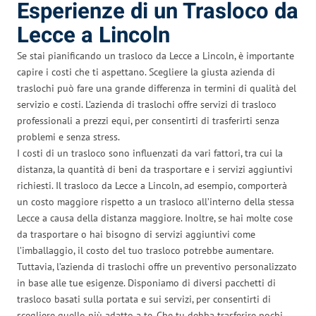
Esperienze di un Trasloco da
Lecce a Lincoln
Se stai pianificando un trasloco da Lecce a Lincoln, è importante
capire i costi che ti aspettano. Scegliere la giusta azienda di
traslochi può fare una grande differenza in termini di qualità del
servizio e costi. L’azienda di traslochi offre servizi di trasloco
professionali a prezzi equi, per consentirti di trasferirti senza
problemi e senza stress.
I costi di un trasloco sono influenzati da vari fattori, tra cui la
distanza, la quantità di beni da trasportare e i servizi aggiuntivi
richiesti. Il trasloco da Lecce a Lincoln, ad esempio, comporterà
un costo maggiore rispetto a un trasloco all’interno della stessa
Lecce a causa della distanza maggiore. Inoltre, se hai molte cose
da trasportare o hai bisogno di servizi aggiuntivi come
l’imballaggio, il costo del tuo trasloco potrebbe aumentare.
Tuttavia, l’azienda di traslochi offre un preventivo personalizzato
in base alle tue esigenze. Disponiamo di diversi pacchetti di
trasloco basati sulla portata e sui servizi, per consentirti di
scegliere quello più adatto a te. Che tu debba trasferire pochi