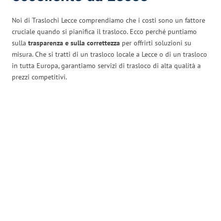
Noi di Traslochi Lecce comprendiamo che i costi sono un fattore
cruciale quando si pianifica il trasloco. Ecco perché puntiamo
sulla
trasparenza e sulla correttezza
per offrirti soluzioni su
misura. Che si tratti di un trasloco locale a Lecce o di un trasloco
in tutta Europa, garantiamo servizi di trasloco di alta qualità a
prezzi competitivi.