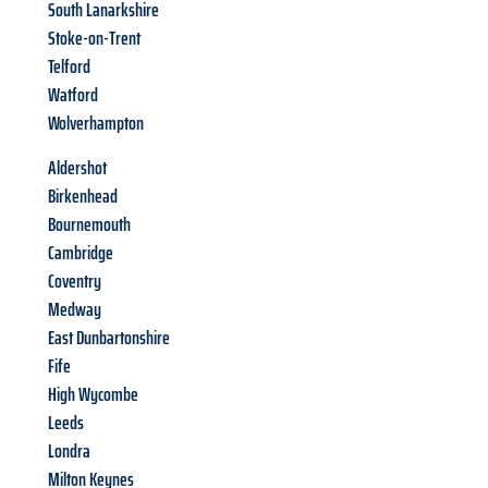
South Lanarkshire
Stoke-on-Trent
Telford
Watford
Wolverhampton
Aldershot
Birkenhead
Bournemouth
Cambridge
Coventry
Medway
East Dunbartonshire
Fife
High Wycombe
Leeds
Londra
Milton Keynes