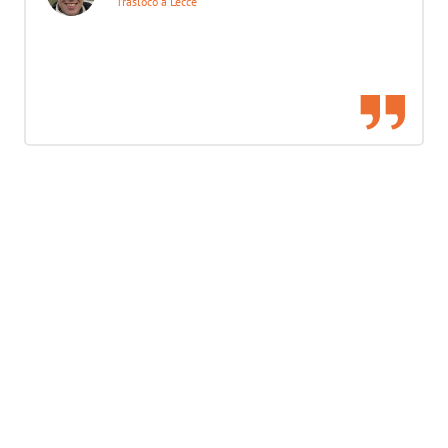
Trasloco a Lecce