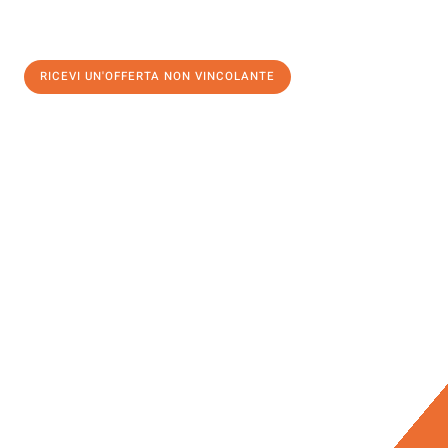
RICEVI UN'OFFERTA NON VINCOLANTE