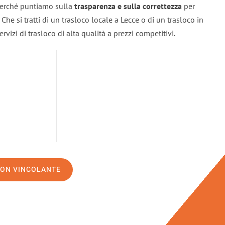
 perché puntiamo sulla
trasparenza e sulla correttezza
per
. Che si tratti di un trasloco locale a Lecce o di un trasloco in
vizi di trasloco di alta qualità a prezzi competitivi.
NON VINCOLANTE