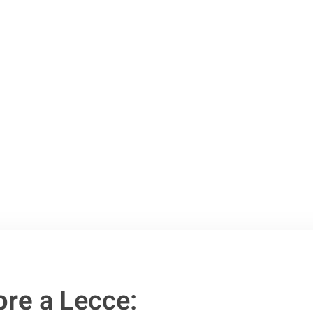
o passo verso un
ore
a Lecce: