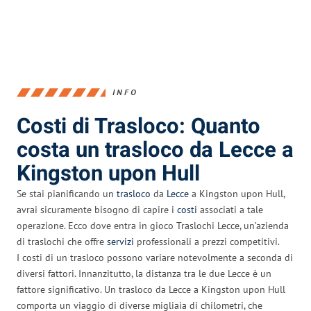
INFO
Costi di Trasloco: Quanto
costa un trasloco da Lecce a
Kingston upon Hull
Se stai pianificando un
trasloco
da
Lecce
a Kingston upon Hull,
avrai sicuramente bisogno di capire i
costi
associati a tale
operazione. Ecco dove entra in gioco Traslochi Lecce, un’azienda
di traslochi che offre
servizi
professionali a prezzi competitivi.
I costi di un trasloco possono variare notevolmente a seconda di
diversi fattori. Innanzitutto, la distanza tra le due Lecce è un
fattore significativo. Un trasloco da Lecce a Kingston upon Hull
comporta un viaggio di diverse migliaia di chilometri, che