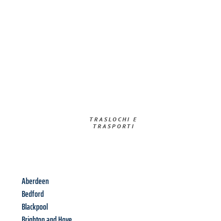
TRASLOCHI E
TRASPORTI​
Aberdeen
Bedford
Blackpool
Brighton and Hove