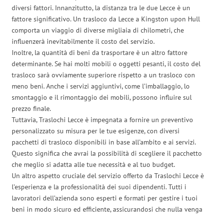
diversi fattori. Innanzitutto, la distanza tra le due Lecce è un
fattore significativo. Un trasloco da Lecce a Kingston upon Hull
comporta un viaggio di diverse migliaia di chilometri, che
influenzerà inevitabilmente il costo del servizio.
Inoltre, la quantità di beni da trasportare è un altro fattore
determinante. Se hai molti mobili o oggetti pesanti, il costo del
trasloco sarà ovviamente superiore rispetto a un trasloco con
meno beni. Anche i servizi aggiuntivi, come l’imballaggio, lo
smontaggio e il rimontaggio dei mobili, possono influire sul
prezzo finale.
Tuttavia, Traslochi Lecce è impegnata a fornire un preventivo
personalizzato su misura per le tue esigenze, con diversi
pacchetti di trasloco disponibili in base all’ambito e ai servizi.
Questo significa che avrai la possibilità di scegliere il pacchetto
che meglio si adatta alle tue necessità e al tuo budget.
Un altro aspetto cruciale del servizio offerto da Traslochi Lecce è
l’esperienza e la professionalità dei suoi dipendenti. Tutti i
lavoratori dell’azienda sono esperti e formati per gestire i tuoi
beni in modo sicuro ed efficiente, assicurandosi che nulla venga