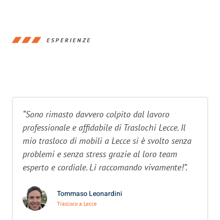
ESPERIENZE
“Sono rimasto davvero colpito dal lavoro
professionale e affidabile di Traslochi Lecce. Il
mio trasloco di mobili a Lecce si è svolto senza
problemi e senza stress grazie al loro team
esperto e cordiale. Li raccomando vivamente!”.
Tommaso Leonardini
Trasloco a Lecce