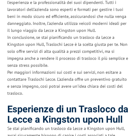
l’esperienza e la professionalità dei suoi dipendenti. Tutti i
lavoratori dell’azienda sono esperti e formati per gestire i tuoi
beni in modo sicuro ed efficiente, assicurandosi che nulla venga
danneggiato. Inoltre, l’azienda utilizza veicoli moderni ideali per
il lungo viaggio da Lecce a Kingston upon Hull.
In conclusione, se stai pianificando un trasloco da Lecce a
Kingston upon Hull, Traslochi Lecce è la scelta giusta per te. Non
solo offre servizi di alta qualità a prezzi competitivi, ma si
impegna anche a rendere il processo di trasloco il più semplice e
senza stress possibile.
Per maggiori informazioni sui costi e sui servizi, non esitare a
contattare Traslochi Lecce. L’azienda offre un preventivo gratuito
e senza impegno, così potrai avere un’idea chiara dei costi del
trasloco.
Esperienze di un Trasloco da
Lecce a Kingston upon Hull
Se stai pianificando un trasloco da Lecce a Kingston upon Hull,
avrai sicuramente bisogno di capire i costi associati a tale