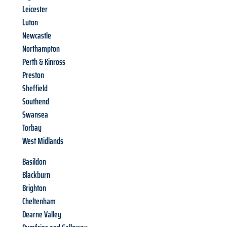
Leicester
Luton
Newcastle
Northampton
Perth & Kinross
Preston
Sheffield
Southend
Swansea
Torbay
West Midlands
Basildon
Blackburn
Brighton
Cheltenham
Dearne Valley