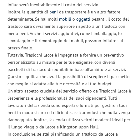
influenzerà inevitabilmente il costo del servizio.
Inoltre, la quantità di
beni
da trasportare è un altro fattore
determinante. Se hai molti
mobili
o
oggetti
pesanti, il costo del
trasloco sarà ovviamente superiore rispetto a un trasloco con
meno beni. Anche i servizi aggiuntivi, come l’imballaggio, lo
smontaggio e il rimontaggio dei mobili, possono influire sul
prezzo finale.
Tuttavia, Traslochi Lecce è impegnata a fornire un preventivo
personalizzato su misura per le tue esigenze, con diversi
pacchetti di trasloco disponibili in base all’ambito e ai servizi.
Questo significa che avrai la possibilità di scegliere il pacchetto
che meglio si adatta alle tue necessità e al tuo budget.
Un altro aspetto cruciale del servizio offerto da Traslochi Lecce è
l’esperienza e la professionalità dei suoi dipendenti. Tutti i
lavoratori dell’azienda sono esperti e formati per gestire i tuoi
beni in modo sicuro ed efficiente, assicurandosi che nulla venga
danneggiato. Inoltre, l’azienda utilizza veicoli moderni ideali per
il lungo viaggio da Lecce a Kingston upon Hull.
In conclusione, se stai pianificando un trasloco da Lecce a