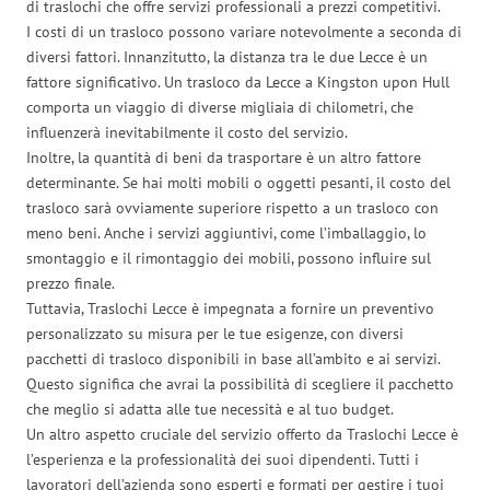
di traslochi che offre servizi professionali a prezzi competitivi.
I costi di un trasloco possono variare notevolmente a seconda di
diversi fattori. Innanzitutto, la distanza tra le due Lecce è un
fattore significativo. Un trasloco da Lecce a Kingston upon Hull
comporta un viaggio di diverse migliaia di chilometri, che
influenzerà inevitabilmente il costo del servizio.
Inoltre, la quantità di beni da trasportare è un altro fattore
determinante. Se hai molti mobili o oggetti pesanti, il costo del
trasloco sarà ovviamente superiore rispetto a un trasloco con
meno beni. Anche i servizi aggiuntivi, come l’imballaggio, lo
smontaggio e il rimontaggio dei mobili, possono influire sul
prezzo finale.
Tuttavia, Traslochi Lecce è impegnata a fornire un preventivo
personalizzato su misura per le tue esigenze, con diversi
pacchetti di trasloco disponibili in base all’ambito e ai servizi.
Questo significa che avrai la possibilità di scegliere il pacchetto
che meglio si adatta alle tue necessità e al tuo budget.
Un altro aspetto cruciale del servizio offerto da Traslochi Lecce è
l’esperienza e la professionalità dei suoi dipendenti. Tutti i
lavoratori dell’azienda sono esperti e formati per gestire i tuoi