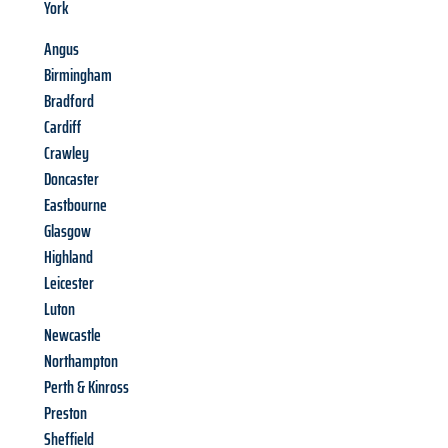
York
Angus
Birmingham
Bradford
Cardiff
Crawley
Doncaster
Eastbourne
Glasgow
Highland
Leicester
Luton
Newcastle
Northampton
Perth & Kinross
Preston
Sheffield