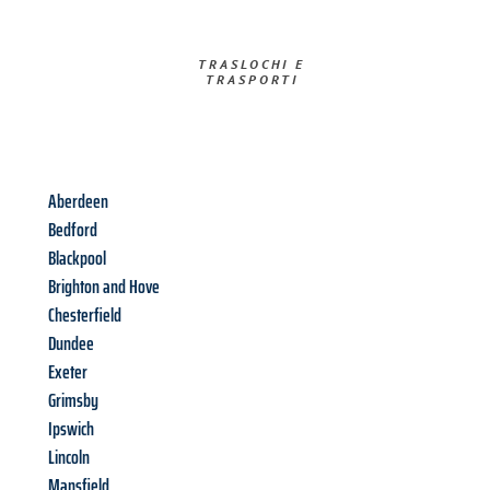
TRASLOCHI E
TRASPORTI​
Aberdeen
Bedford
Blackpool
Brighton and Hove
Chesterfield
Dundee
Exeter
Grimsby
Ipswich
Lincoln
Mansfield