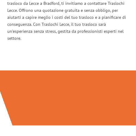
trasloco da Lecce a Bradford, ti invitiamo a contattare Traslochi
Lecce. Offrono una quotazione gratuita e senza obbligo, per
aiutarti a capire meglio i costi del tuo trasloco e a pianificare di
conseguenza. Con Traslochi Lecce, il tuo trasloco sarà
un’esperienza senza stress, gestita da professionisti esperti nel
settore.
Traslochi Lecce in numeri: