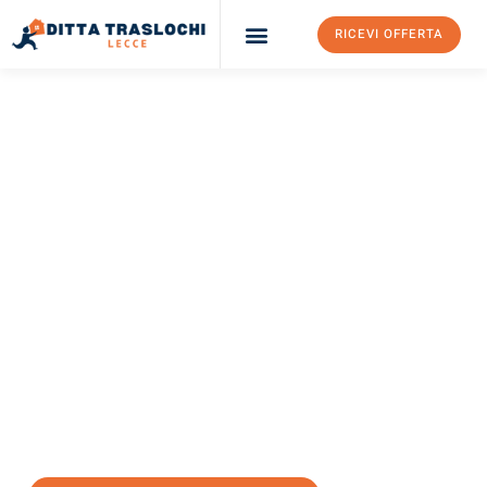
RICEVI OFFERTA
Ditta Traslochi Lecce
Servizi Traslochi Lecce
Costi e prezzi
TRASLOCHI LECCE
Traslochi Lecce
Bradford
Il tuo trasloco Lecce Bradford può essere così facile! Sperimenta
il nostro
servizio di prima classe
e assicurati i
migliori prezzi in
Lecce
.
Richiedo ora la tua offerta personalizzata e fai il primo passo
verso un trasloco senza stress a Bradford