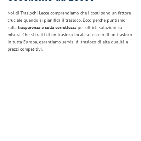
Noi di Traslochi Lecce comprendiamo che i costi sono un fattore
cruciale quando si pianifica il trasloco. Ecco perché puntiamo
sulla
trasparenza e sulla correttezza
per offrirti soluzioni su
misura. Che si tratti di un trasloco locale a Lecce o di un trasloco
in tutta Europa, garantiamo servizi di trasloco di alta qualità a
prezzi competitivi.