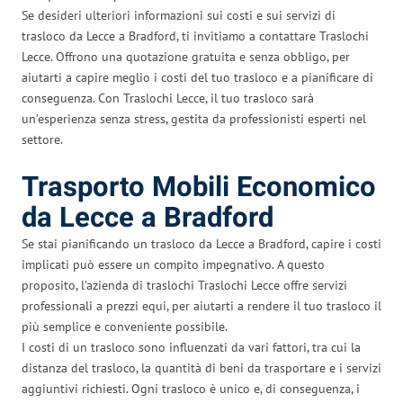
Se desideri ulteriori informazioni sui costi e sui servizi di
trasloco da Lecce a Bradford, ti invitiamo a contattare Traslochi
Lecce. Offrono una quotazione gratuita e senza obbligo, per
aiutarti a capire meglio i costi del tuo trasloco e a pianificare di
conseguenza. Con Traslochi Lecce, il tuo trasloco sarà
un’esperienza senza stress, gestita da professionisti esperti nel
settore.
Trasporto Mobili Economico
da Lecce a Bradford
Se stai pianificando un trasloco da Lecce a Bradford, capire i costi
implicati può essere un compito impegnativo. A questo
proposito, l’azienda di traslochi Traslochi Lecce offre servizi
professionali a prezzi equi, per aiutarti a rendere il tuo trasloco il
più semplice e conveniente possibile.
I costi di un trasloco sono influenzati da vari fattori, tra cui la
distanza del trasloco, la quantità di beni da trasportare e i servizi
aggiuntivi richiesti. Ogni trasloco è unico e, di conseguenza, i