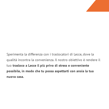
Sperimenta la differenza con i traslocatori di Lecce, dove la
qualità incontra la convenienza. Il nostro obiettivo è rendere il
tuo
trasloco a Lecce il più privo di stress e conveniente
possibile, in modo che tu possa aspettarti con ansia la tua
nuova casa.