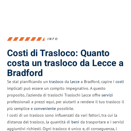
INFO
Costi di Trasloco: Quanto
costa un trasloco da Lecce a
Bradford
Se stai pianificando un
trasloco
da
Lecce
a Bradford, capire i
costi
implicati può essere un compito impegnativo. A questo
proposito, l’azienda di traslochi Traslochi Lecce offre
servizi
professionali a prezzi equi, per aiutarti a rendere il tuo trasloco il
più semplice e
conveniente
possibile.
I costi di un trasloco sono influenzati da vari fattori, tra cui la
distanza del trasloco, la quantità di
beni
da trasportare e i servizi
aggiuntivi richiesti. Ogni trasloco è unico e, di conseguenza, i