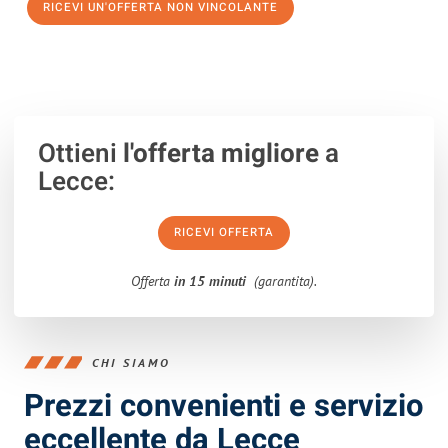
RICEVI UN'OFFERTA NON VINCOLANTE
100% non vincolante – Risposta garantita entro 15 minuti.
Ottieni
l'offerta migliore
a
Lecce:
RICEVI OFFERTA
Offerta
in 15 minuti
(garantita).
CHI SIAMO
Prezzi convenienti e servizio
eccellente da Lecce