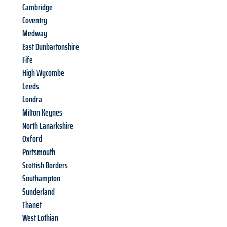
Cambridge
Coventry
Medway
East Dunbartonshire
Fife
High Wycombe
Leeds
Londra
Milton Keynes
North Lanarkshire
Oxford
Portsmouth
Scottish Borders
Southampton
Sunderland
Thanet
West Lothian