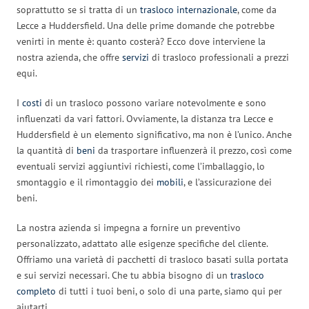
soprattutto se si tratta di un
trasloco internazionale
, come da
Lecce a Huddersfield. Una delle prime domande che potrebbe
venirti in mente è: quanto costerà? Ecco dove interviene la
nostra azienda, che offre
servizi
di trasloco professionali a prezzi
equi.
I
costi
di un trasloco possono variare notevolmente e sono
influenzati da vari fattori. Ovviamente, la distanza tra Lecce e
Huddersfield è un elemento significativo, ma non è l’unico. Anche
la quantità di
beni
da trasportare influenzerà il prezzo, così come
eventuali servizi aggiuntivi richiesti, come l’imballaggio, lo
smontaggio e il rimontaggio dei
mobili
, e l’assicurazione dei
beni.
La nostra azienda si impegna a fornire un preventivo
personalizzato, adattato alle esigenze specifiche del cliente.
Offriamo una varietà di pacchetti di trasloco basati sulla portata
e sui servizi necessari. Che tu abbia bisogno di un
trasloco
completo
di tutti i tuoi beni, o solo di una parte, siamo qui per
aiutarti.