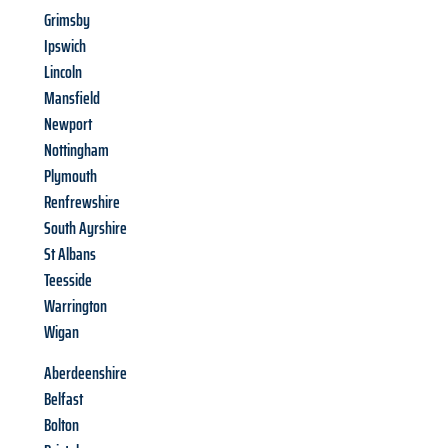
Grimsby
Ipswich
Lincoln
Mansfield
Newport
Nottingham
Plymouth
Renfrewshire
South Ayrshire
St Albans
Teesside
Warrington
Wigan
Aberdeenshire
Belfast
Bolton