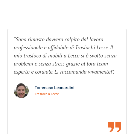
“Sono rimasto davvero colpito dal lavoro
professionale e affidabile di Traslochi Lecce. Il
mio trasloco di mobili a Lecce si è svolto senza
problemi e senza stress grazie al loro team
esperto e cordiale. Li raccomando vivamente!”.
Tommaso Leonardini
Trasloco a Lecce