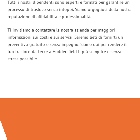
Tutti i nostri dipendenti sono esperti e formati per garantire un
processo di trasloco senza intoppi. Siamo orgogliosi della nostra
reputazione di affidabilità e professionalità.
Ti invitiamo a contattare la nostra azienda per maggiori
informazioni sui costi e sui servizi. Saremo lieti di fornirti un
preventivo gratuito e senza impegno. Siamo qui per rendere il
tuo trasloco da Lecce a Huddersfield il più semplice e senza
stress possibile.
Traslochi Lecce in numeri: