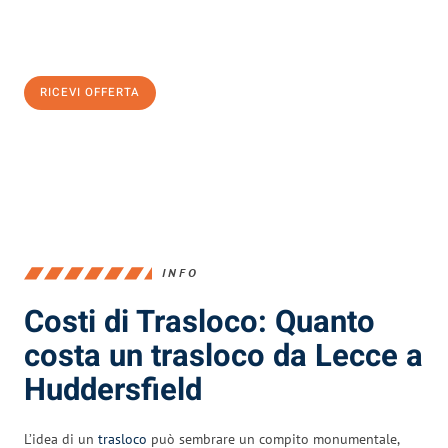
Ottieni subito
un'offerta non vincolante
e
risparmia € 100:
RICEVI OFFERTA
0299948957
INFO
Costi di Trasloco: Quanto
costa un trasloco da Lecce a
Huddersfield
L’idea di un
trasloco
può sembrare un compito monumentale,