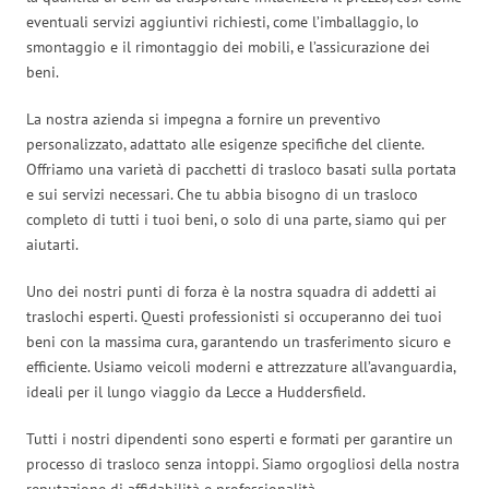
eventuali servizi aggiuntivi richiesti, come l’imballaggio, lo
smontaggio e il rimontaggio dei mobili, e l’assicurazione dei
beni.
La nostra azienda si impegna a fornire un preventivo
personalizzato, adattato alle esigenze specifiche del cliente.
Offriamo una varietà di pacchetti di trasloco basati sulla portata
e sui servizi necessari. Che tu abbia bisogno di un trasloco
completo di tutti i tuoi beni, o solo di una parte, siamo qui per
aiutarti.
Uno dei nostri punti di forza è la nostra squadra di addetti ai
traslochi esperti. Questi professionisti si occuperanno dei tuoi
beni con la massima cura, garantendo un trasferimento sicuro e
efficiente. Usiamo veicoli moderni e attrezzature all’avanguardia,
ideali per il lungo viaggio da Lecce a Huddersfield.
Tutti i nostri dipendenti sono esperti e formati per garantire un
processo di trasloco senza intoppi. Siamo orgogliosi della nostra
reputazione di affidabilità e professionalità.