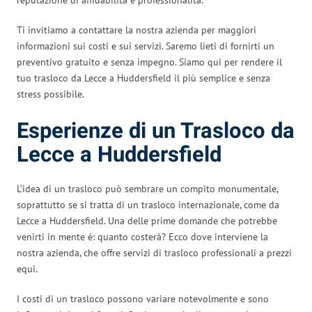
Ti invitiamo a contattare la nostra azienda per maggiori
informazioni sui costi e sui servizi. Saremo lieti di fornirti un
preventivo gratuito e senza impegno. Siamo qui per rendere il
tuo trasloco da Lecce a Huddersfield il più semplice e senza
stress possibile.
Esperienze di un Trasloco da
Lecce a Huddersfield
L’idea di un trasloco può sembrare un compito monumentale,
soprattutto se si tratta di un trasloco internazionale, come da
Lecce a Huddersfield. Una delle prime domande che potrebbe
venirti in mente è: quanto costerà? Ecco dove interviene la
nostra azienda, che offre servizi di trasloco professionali a prezzi
equi.
I costi di un trasloco possono variare notevolmente e sono