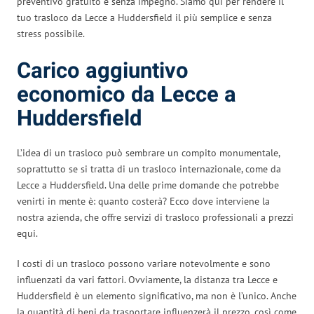
preventivo gratuito e senza impegno. Siamo qui per rendere il
tuo trasloco da Lecce a Huddersfield il più semplice e senza
stress possibile.
Carico aggiuntivo
economico da Lecce a
Huddersfield
L’idea di un trasloco può sembrare un compito monumentale,
soprattutto se si tratta di un trasloco internazionale, come da
Lecce a Huddersfield. Una delle prime domande che potrebbe
venirti in mente è: quanto costerà? Ecco dove interviene la
nostra azienda, che offre servizi di trasloco professionali a prezzi
equi.
I costi di un trasloco possono variare notevolmente e sono
influenzati da vari fattori. Ovviamente, la distanza tra Lecce e
Huddersfield è un elemento significativo, ma non è l’unico. Anche
la quantità di beni da trasportare influenzerà il prezzo, così come