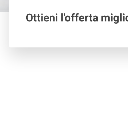
Ottieni
l'offerta migli