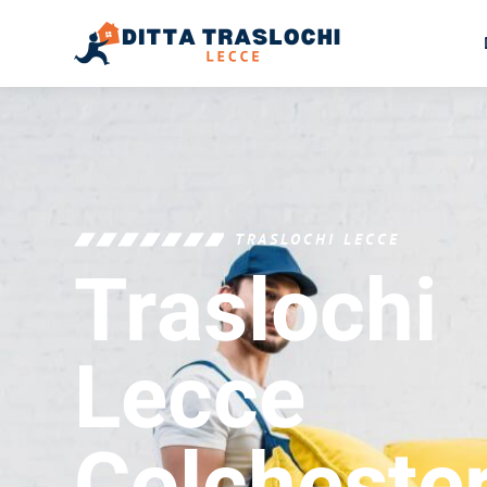
TRASLOCHI LECCE
Traslochi
Lecce