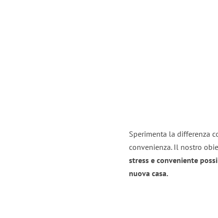
Sperimenta la differenza co
convenienza. Il nostro obie
stress e conveniente possi
nuova casa.