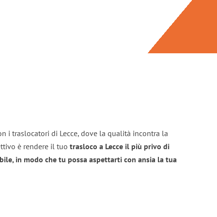
n i traslocatori di Lecce, dove la qualità incontra la
ttivo è rendere il tuo
trasloco a Lecce il più privo di
bile, in modo che tu possa aspettarti con ansia la tua