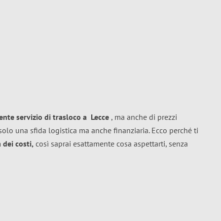
lente
servizio di trasloco
a
Lecce
, ma anche di prezzi
solo una sfida logistica ma anche finanziaria. Ecco perché ti
dei costi,
così saprai esattamente cosa aspettarti, senza