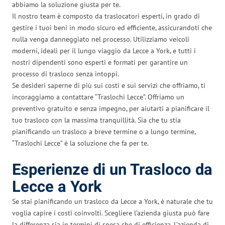
abbiamo la soluzione giusta per te.
Il nostro team è composto da traslocatori esperti, in grado di
gestire i tuoi beni in modo sicuro ed efficiente, assicurandoti che
nulla venga danneggiato nel processo. Utilizziamo veicoli
moderni, ideali per il lungo viaggio da Lecce a York, e tutti i
nostri dipendenti sono esperti e formati per garantire un
processo di trasloco senza intoppi.
Se desideri saperne di più sui costi e sui servizi che offriamo, ti
incoraggiamo a contattare “Traslochi Lecce”. Offriamo un
preventivo gratuito e senza impegno, per aiutarti a pianificare il
tuo trasloco con la massima tranquillità. Sia che tu stia
pianificando un trasloco a breve termine o a lungo termine,
“Traslochi Lecce” è la soluzione che fa per te.
Esperienze di un Trasloco da
Lecce a York
Se stai pianificando un trasloco da Lecce a York, è naturale che tu
voglia capire i costi coinvolti. Scegliere l’azienda giusta può fare
la differenza sia in termini di spesa che di efficienza. L’azienda di