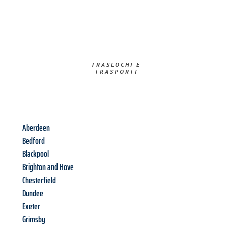
TRASLOCHI E
TRASPORTI​
Aberdeen
Bedford
Blackpool
Brighton and Hove
Chesterfield
Dundee
Exeter
Grimsby