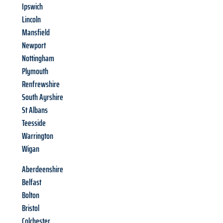
Ipswich
Lincoln
Mansfield
Newport
Nottingham
Plymouth
Renfrewshire
South Ayrshire
St Albans
Teesside
Warrington
Wigan
Aberdeenshire
Belfast
Bolton
Bristol
Colchester