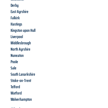
Derby
East Ayrshire
Falkirk
Hastings
Kingston upon Hull
Liverpool
Middlesbrough
North Ayrshire
Nuneaton
Poole
Sale
South Lanarkshire
Stoke-on-Trent
Telford
Watford
Wolverhampton