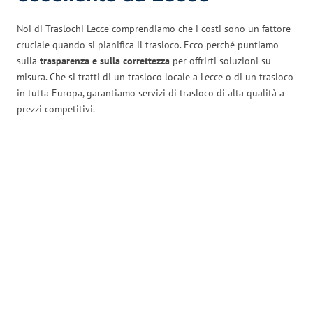
Noi di Traslochi Lecce comprendiamo che i costi sono un fattore
cruciale quando si pianifica il trasloco. Ecco perché puntiamo
sulla
trasparenza e sulla correttezza
per offrirti soluzioni su
misura. Che si tratti di un trasloco locale a Lecce o di un trasloco
in tutta Europa, garantiamo servizi di trasloco di alta qualità a
prezzi competitivi.