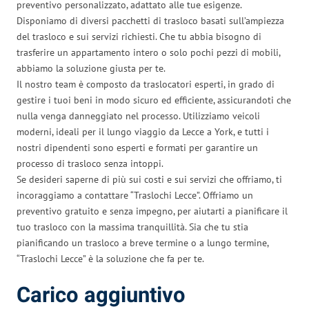
preventivo personalizzato, adattato alle tue esigenze.
Disponiamo di diversi pacchetti di trasloco basati sull’ampiezza
del trasloco e sui servizi richiesti. Che tu abbia bisogno di
trasferire un appartamento intero o solo pochi pezzi di mobili,
abbiamo la soluzione giusta per te.
Il nostro team è composto da traslocatori esperti, in grado di
gestire i tuoi beni in modo sicuro ed efficiente, assicurandoti che
nulla venga danneggiato nel processo. Utilizziamo veicoli
moderni, ideali per il lungo viaggio da Lecce a York, e tutti i
nostri dipendenti sono esperti e formati per garantire un
processo di trasloco senza intoppi.
Se desideri saperne di più sui costi e sui servizi che offriamo, ti
incoraggiamo a contattare “Traslochi Lecce”. Offriamo un
preventivo gratuito e senza impegno, per aiutarti a pianificare il
tuo trasloco con la massima tranquillità. Sia che tu stia
pianificando un trasloco a breve termine o a lungo termine,
“Traslochi Lecce” è la soluzione che fa per te.
Carico aggiuntivo