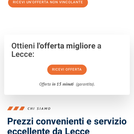
RICEVI UN'OFFERTA NON VINCOLANTE
100% non vincolante – Risposta garantita entro 15 minuti.
Ottieni
l'offerta migliore
a
Lecce:
RICEVI OFFERTA
Offerta
in 15 minuti
(garantita).
CHI SIAMO
Prezzi convenienti e servizio
eccellente da Lecce