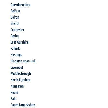
Aberdeenshire
Belfast
Bolton
Bristol
Colchester
Derby
East Ayrshire
Falkirk
Hastings
Kingston upon Hull
Liverpool
Middlesbrough
North Ayrshire
Nuneaton
Poole
Sale
South Lanarkshire