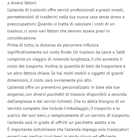
a diversi fattori.
L’azienda di traslochi offre servizi professionali a prezzi onesti,
permettendoti di trasferirti nella tua nuova casa senza stress o
preoccupazioni. Quando si tratta di calcolare i costi di un
trasloco, ci sono vari fattori che devono essere presi in
considerazione.
Prima di tutto, la distanza da percorrere influisce
significativamente sul costo finale. Un trasloco da Lecce a Saldi
comporta un viaggio di notevole lunghezza, il che aumenta il
costo del trasporto. Inoltre, la quantità di beni da trasportare è
un altro fattore chiave. Se hai molti mobili o oggetti di grandi
dimensioni, il costo sarà ovviamente più alto.
L’azienda offre un preventivo personalizzato in base alle tue
esigenze, con diversi pacchetti di trasloco disponibili a seconda
dell’ampiezza e dei servizi richiesti. Che tu abbia bisogno di un
servizio completo che include l’imballaggio, il trasporto e lo
scarico dei tuoi beni, o semplicemente di un servizio di trasporto,
l’azienda sarà in grado di offrirti un pacchetto adatto a te.
È importante sottolineare che l’azienda impiega solo traslocatori
esperti per gestire i tuoi beni in modo sicuro ed efficiente,