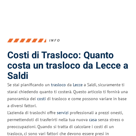
INFO
Costi di Trasloco: Quanto
costa un trasloco da Lecce a
Saldi
Se stai pianificando un
trasloco
da
Lecce
a Saldi, sicuramente ti
starai chiedendo quanto ti costerà. Questo articolo ti fornirà una
panoramica dei
costi
di trasloco e come possono variare in base
a diversi fattori.
L’azienda di traslochi offre
servizi
professionali a prezzi onesti,
permettendoti di trasferirti nella tua nuova
casa
senza stress o
preoccupazioni. Quando si tratta di calcolare i costi di un
trasloco, ci sono vari fattori che devono essere presi in