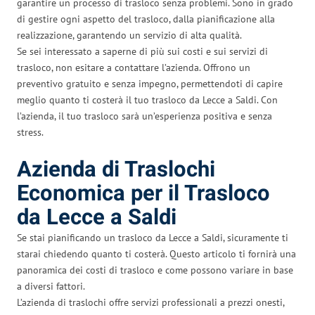
garantire un processo di trasloco senza problemi. Sono in grado
di gestire ogni aspetto del trasloco, dalla pianificazione alla
realizzazione, garantendo un servizio di alta qualità.
Se sei interessato a saperne di più sui costi e sui servizi di
trasloco, non esitare a contattare l’azienda. Offrono un
preventivo gratuito e senza impegno, permettendoti di capire
meglio quanto ti costerà il tuo trasloco da Lecce a Saldi. Con
l’azienda, il tuo trasloco sarà un’esperienza positiva e senza
stress.
Azienda di Traslochi
Economica per il Trasloco
da Lecce a Saldi
Se stai pianificando un trasloco da Lecce a Saldi, sicuramente ti
starai chiedendo quanto ti costerà. Questo articolo ti fornirà una
panoramica dei costi di trasloco e come possono variare in base
a diversi fattori.
L’azienda di traslochi offre servizi professionali a prezzi onesti,